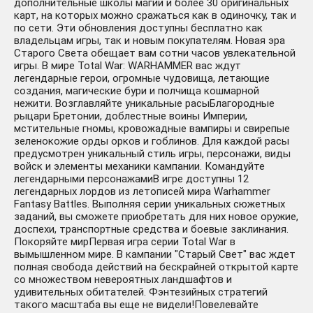
дополнительные школы магии и более 30 оригинальных
карт, на которых можно сражаться как в одиночку, так и
по сети. Эти обновления доступны бесплатно как
владельцам игры, так и новым покупателям. Новая эра
Старого Света обещает вам сотни часов увлекательной
игры. В мире Total War: WARHAMMER вас ждут
легендарные герои, огромные чудовища, летающие
создания, магические бури и полчища кошмарной
нежити. Возглавляйте уникальные расыБлагородные
рыцари Бретонии, доблестные воины Империи,
мстительные гномы, кровожадные вампиры и свирепые
зеленокожие орды орков и гоблинов. Для каждой расы
предусмотрен уникальный стиль игры, персонажи, виды
войск и элементы механики кампании. Командуйте
легендарными персонажамиВ игре доступны 12
легендарных лордов из летописей мира Warhammer
Fantasy Battles. Выполняя серии уникальных сюжетных
заданий, вы сможете приобретать для них новое оружие,
доспехи, транспортные средства и боевые заклинания.
Покоряйте мирПервая игра серии Total War в
вымышленном мире. В кампании "Старый Свет" вас ждет
полная свобода действий на бескрайней открытой карте
со множеством невероятных ландшафтов и
удивительных обитателей. Фэнтезийных стратегий
такого масштаба вы еще не видели!Повелевайте