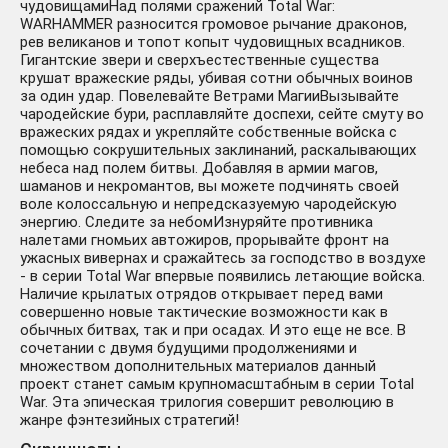
чудовищамиНад полями сражений Total War:
WARHAMMER разносится громовое рычание драконов,
рев великанов и топот копыт чудовищных всадников.
Гигантские звери и сверхъестественные существа
крушат вражеские ряды, убивая сотни обычных воинов
за один удар. Повелевайте Ветрами МагииВызывайте
чародейские бури, расплавляйте доспехи, сейте смуту во
вражеских рядах и укрепляйте собственные войска с
помощью сокрушительных заклинаний, раскалывающих
небеса над полем битвы. Добавляя в армии магов,
шаманов и некромантов, вы можете подчинять своей
воле колоссальную и непредсказуемую чародейскую
энергию. Следите за небомИзнуряйте противника
налетами гномьих автожиров, прорывайте фронт на
ужасных вивернах и сражайтесь за господство в воздухе
- в серии Total War впервые появились летающие войска.
Наличие крылатых отрядов открывает перед вами
совершенно новые тактические возможности как в
обычных битвах, так и при осадах. И это еще не все. В
сочетании с двумя будущими продолжениями и
множеством дополнительных материалов данный
проект станет самым крупномасштабным в серии Total
War. Эта эпическая трилогия совершит революцию в
жанре фэнтезийных стратегий!