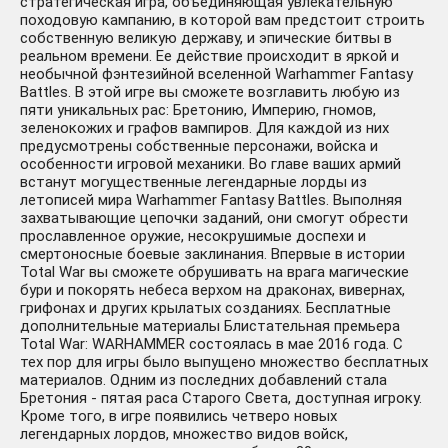
стратегическая игра, объединяющая увлекательную
походовую кампанию, в которой вам предстоит строить
собственную великую державу, и эпические битвы в
реальном времени. Ее действие происходит в яркой и
необычной фэнтезийной вселенной Warhammer Fantasy
Battles. В этой игре вы сможете возглавить любую из
пяти уникальных рас: Бретонию, Империю, гномов,
зеленокожих и графов вампиров. Для каждой из них
предусмотрены собственные персонажи, войска и
особенности игровой механики. Во главе ваших армий
встанут могущественные легендарные лорды из
летописей мира Warhammer Fantasy Battles. Выполняя
захватывающие цепочки заданий, они смогут обрести
прославленное оружие, несокрушимые доспехи и
смертоносные боевые заклинания. Впервые в истории
Total War вы сможете обрушивать на врага магические
бури и покорять небеса верхом на драконах, вивернах,
грифонах и других крылатых созданиях. Бесплатные
дополнительные материалы Блистательная премьера
Total War: WARHAMMER состоялась в мае 2016 года. С
тех пор для игры было выпущено множество бесплатных
материалов. Одним из последних добавлений стала
Бретония - пятая раса Старого Света, доступная игроку.
Кроме того, в игре появились четверо новых
легендарных лордов, множество видов войск,