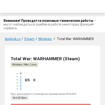
Внимание! Проводятся плановые технические работы
—
могут наблюдаться ошибки в работе некоторых функций
сервиса.
Applook.ru
/
Steam
/
Windows
/
Total War: WARHAMMER
Total War: WARHAMMER (Steam)
Windows / Mac / Linux
0
1
2
0/5
0
3
4
5
Посл. цена в момент отслеживания пользователями 09.04.2024
N/A
RU
Store