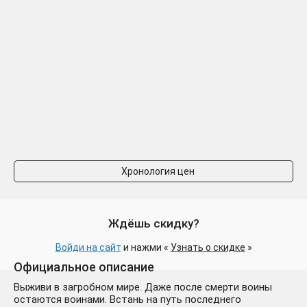
⭐ Niffelheim EU Steam
418 ₽
КЛЮЧ 🔑 ЕВРОПА
+335 руб.
Хронология цен
Ждёшь скидку?
⭐ Niffelheim Steam КЛЮЧ
209 ₽
Войди на сайт
и нажми «
Узнать о скидке
»
🔑 GLOBAL
+126 руб.
Официальное описание
Выживи в загробном мире. Даже после смерти воины
остаются воинами. Встань на путь последнего