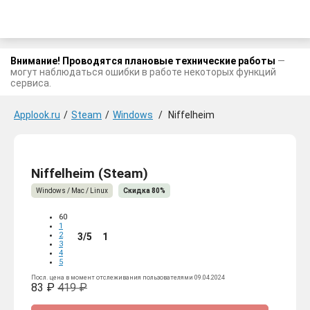
Внимание! Проводятся плановые технические работы
—
могут наблюдаться ошибки в работе некоторых функций
сервиса.
Applook.ru
/
Steam
/
Windows
/
Niffelheim
Niffelheim (Steam)
Windows / Mac / Linux
Скидка 80%
60
1
2
3/5
1
3
4
5
Посл. цена в момент отслеживания пользователями 09.04.2024
83 ₽
419 ₽