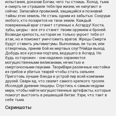
испытания, доказав Богам, чего ты стоишь. Холод, тьма
и смерть не страшили тебя при жизни, не напугают и
сейчас. Запасайся провизией, защищайся и познавай
тайны этих земель. Не стань одним из забытых. Сокруши
любого, кто позарится на твои земли. Каждый
поверженный враг станет ступенью к Асгарду! Кости,
зубы, шкуры - все это станет твоим оружием и броней.
Возведи крепость, которая не только укроет тебя от
атак, но и поможет уничтожить врагов. Жрецы Смерти
будут ставить ультиматумы. Выполнишь ли ты их, или
отвергнешь, приняв бой их мертвых слуг?Найди выход.
Добудь все кусочки портала, ведущего в Асгард. Но
будь осторожен - они надежно охраняются
могущественными великанами, нечистью и
смертоносными пауками. ТвориВари различные настойки
из грибов и убитых тварей чтобы стать сильнее.
Приготовь лучшие блюда и устрой пир всей компании
друзей. Свари яд, что свалит самого крепкого тролля.
Исследуй древние пещеры. Спустись к самым недрам
мира, чтобы найти могущественные артефакты, которые
помогут выстоять в решающей битве. Узри, что таит в
себе тьма.
Скриншоты