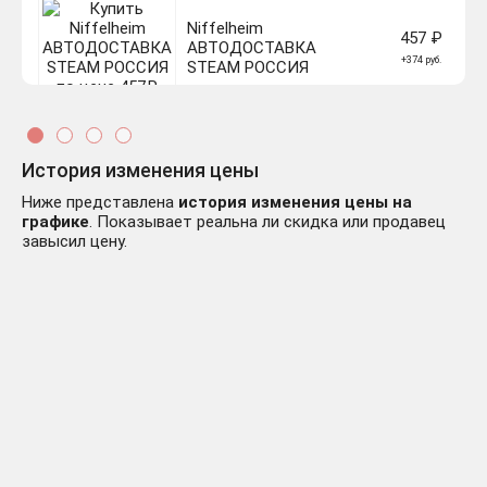
Niffelheim
457 ₽
АВТОДОСТАВКА
+374 руб.
STEAM РОССИЯ
История изменения цены
Ниже представлена
история изменения цены на
Niffelheim Bloody Moon DLC
136 ₽
графике
. Показывает реальна ли скидка или продавец
STEAM GIFT РОССИЯ
завысил цену.
+53 руб.
Niffelheim Odin / Odin`s
136 ₽
Blessing DLC STEAM
+53 руб.
РОССИЯ