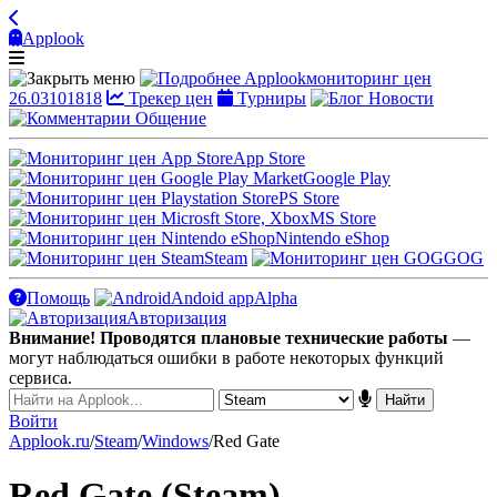
Applook
Applook
мониторинг цен
26.03101818
Трекер цен
Турниры
Новости
Общение
App Store
Google Play
PS Store
MS Store
Nintendo eShop
Steam
GOG
Помощь
Andoid app
Alpha
Авторизация
Внимание! Проводятся плановые технические работы
—
могут наблюдаться ошибки в работе некоторых функций
сервиса.
Войти
Applook.ru
/
Steam
/
Windows
/
Red Gate
Red Gate (Steam)