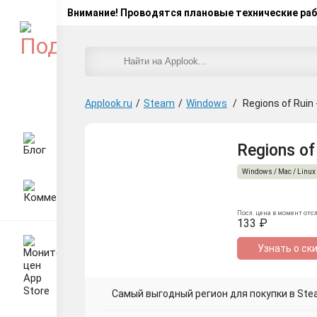
Внимание! Проводятся плановые технические ра
Applook.ru
/
Steam
/
Windows
/
Regions of Ruin 
Regions of
Windows / Mac / Linux
Посл. цена в момент отс
133 ₽
Узнать о ск
Самый выгодный регион для покупки в Ste