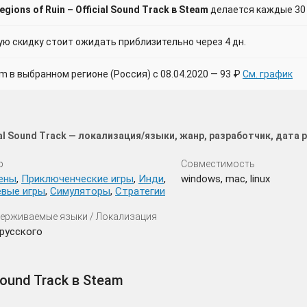
ions of Ruin – Official Sound Track в Steam
делается каждые 30 
 скидку стоит ожидать приблизительно через 4 дн.
в выбранном регионе (Россия) с 08.04.2020 — 93 ₽
См. график
cial Sound Track — локализация/языки, жанр, разработчик, дата
р
Совместимость
ены
,
Приключенческие игры
,
Инди
,
windows, mac, linux
евые игры
,
Симуляторы
,
Стратегии
ерживаемые языки / Локализация
русского
 Sound Track в Steam