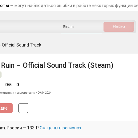
боты
— могут наблюдаться ошибки в работе некоторых функций с
- Official Sound Track
 Ruin – Official Sound Track (Steam)
0/5
0
леживания пользователями 09.04.2024
идке
am: Россия — 133 ₽
См. цены в регионах