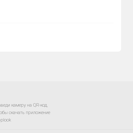
веди камеру на QR-код,
обы скачать приложение
plook