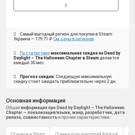
Самый выгодный регион для покупки в Steam:
Украина — 179.71 ₽
См. цены в регионах
По статистике
максимальная скидка на Dead by
Daylight – The Halloween Chapter в Steam
делается
каждые 30 мес.
Прогноз скидки:
Следующую максимальную
скидку стоит ожидать приблизительно через 2 дн.
Основная информация
Общая
информация про Dead by Daylight – The Halloween
Chapter — локализация/языки, жанр, разработчик, дата
релиза, совместимость
и прочие характеристики.
Отзывов в Steam
Оценка пользователей Applook
Жа