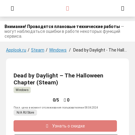
Внимание! Проводятся плановые технические работы
—
могут наблюдаться ошибки в работе некоторых функций
сервиса.
Applook.ru
/
Steam
/
Windows
/
Dead by Daylight - The Halloween Chapter
Dead by Daylight – The Halloween
Chapter (Steam)
Windows
0/5
0
Посл. цена в момент отслеживания пользователями 08.04.2024
N/A
RU
Store
Узнать о скидке