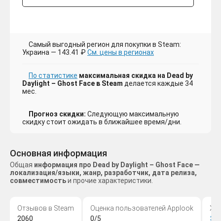
Самый выгодный регион для покупки в Steam:
Украина — 143.41 ₽
См. цены в регионах
По статистике
максимальная скидка на Dead by
Daylight – Ghost Face в Steam
делается каждые 34
мес.
Прогноз скидки:
Следующую максимальную
скидку стоит ожидать в ближайшее время/дни.
Основная информация
Общая
информация про Dead by Daylight – Ghost Face —
локализация/языки, жанр, разработчик, дата релиза,
совместимость
и прочие характеристики.
Отзывов в Steam
Оценка пользователей Applook
Жа
2060
0/5
Эк