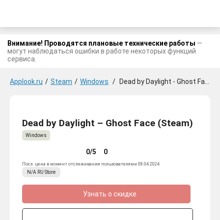
Внимание! Проводятся плановые технические работы
—
могут наблюдаться ошибки в работе некоторых функций
сервиса.
Applook.ru
/
Steam
/
Windows
/
Dead by Daylight - Ghost Face
Dead by Daylight – Ghost Face (Steam)
Windows
0/5
0
Посл. цена в момент отслеживания пользователями 08.04.2024
N/A
RU
Store
Узнать о скидке