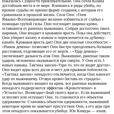
показалась Сущности привлекательной. Она сочла Казана
достойным места в ее мире. Влившись в ряды убийц, по
иронии судьбы он принял форму создания, с которым его
сравнивали в прошлой жизни. Сила Они: «Гнев
Ямаоки»Всепожирающее желание избавиться от слабых с
помощью грубой силы. Они поглощает шарики крови,
оставшиеся от раненых выживших. Собрав достаточно таких
шариков, Они впадает в кровавую ярость. Пока она действует,
Они убирает катану в ножны и переключается на дубинку-
канабо. Кровавая ярость дает Они две опасные способности: -
«Рывок демона» позволяет Они быстро преодолевать большие
расстояния, отделяющие его от жертв. - «Удар демона»
увеличивает дальность атак Они. Выжившие, раненые таким
ударом, мгновенно оказываются при смерти. У Они есть 3
новых навыка. Тактика зансин«Узри то, что не видят другие».
Они видит ауры всех досок и мест для прыжков поблизости.
«Тактика зансин» ненадолго отключается, когда Они наносит
удар по выжившему. Отзвук крови«Заставь их страдать».
Когда выжившего вешают на крюк, все раненые выжившие
ненадолго подвергаются эффектам «Кровотечение» и
«Усталость». Возмездие«Знай своего врага». Если выживший
ослепляет или оглушает Они, то становится его объектом
одержимости. Становясь объектом одержимости, выживший
некоторое время не замечает присутствие Они, а его аура при
этом ненадолго показывается убийце. Юи Кимура — юная,