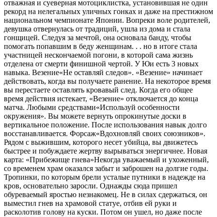
отважная и суеверная мотоциклистка, установившая не один
рекорд на нелегальных уличных гонках и даже на престижном
национальном чемпионате Японии. Вопреки воле родителей,
девушка отвернулась от традиций, ушла из дома и стала
гонщицей. Следуя за мечтой, она основала банду, чтобы
помогать попавшим в беду женщинам. . . но в итоге стала
участницей нескончаемой погони, в которой сама жизнь
отделена от смерти финишной чертой. У Юи есть 3 новых
навыка. Везение«Не оставляй следов». «Везение» начинает
действовать, когда вы получаете ранение. На некоторое время
вы перестаете оставлять кровавый след. Когда его общее
время действия истекает, «Везение» отключается до конца
матча. Любыми средствами«Используй особенности
окружения». Вы можете вернуть опрокинутые доски в
вертикальное положение. После использования навык долго
восстанавливается. Форсаж«Вдохновляй своих союзников».
Рядом с выжившим, которого несет убийца, вы движетесь
быстрее и побуждаете жертву вырываться энергичнее. Новая
карта: «Прибежище гнева»Некогда уважаемый и ухоженный,
со временем храм оказался забыт и заброшен на долгие годы.
Тропинки, по которым брели усталые путники в надежде на
кров, основательно заросли. Однажды сюда пришел
обуреваемый яростью незнакомец. Не в силах сдержаться, он
выместил гнев на храмовой статуе, отбив ей руки и
расколотив голову на куски. Потом он ушел, но даже после