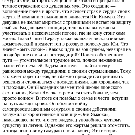
самурай Они, которого Сущность исказила и превратила в
темное отражение его душевных мук. Это создание —
воплощение гнева и ярости, что вселяет страх в сердца своих
жертв. В компанию выживших вливается Юи Кимура. Эта
девушка не желает мириться с традициями и встает на защиту
слабых. Выдающаяся гонщица, теперь она вынуждена
участвовать в нескончаемой погоне, где на кону стоит сама
жизнь. Глава Cursed Legacy также включает эксклюзивный
косметический предмет: топ в розовую полоску для Юи. Что
значит «быть собой»? Каково идти на зов судьбы, невзирая на
неодобрение семьи и гнет традиций? Поиск собственного
пути — утомительное и трудное дело, полное нежданных
радостей и печалей. Задача искателя — найти точку
равновесия между традициями и своими стремлениями. Тому,
кто хочет обрести себя, неизбежно приходится принимать
решения и сталкиваться с последствиями, как хорошими, так
и плохими. ОниНаследник знаменитой школы японского
фехтования, Казан Ямаока стремился стать больше, чем
просто воином. В итоге он позабыл о семье и чести, вступив
на путь жажды крови. Он объявил войну
самопровозглашенным самураям и своими действиями
заслужил оскорбительное прозвище «Они Ямаока»,
намекающее на то, что его владелец уподобился жуткому
существу из легенд. Однажды его жертвы решили отомстить,
и тогда неистовому самураю настал конец. Эта история