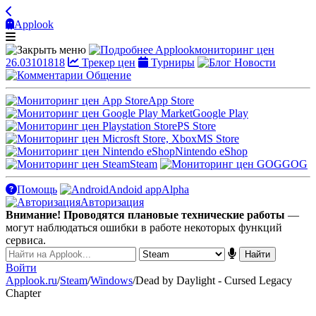
Applook
Applook
мониторинг цен
26.03101818
Трекер цен
Турниры
Новости
Общение
App Store
Google Play
PS Store
MS Store
Nintendo eShop
Steam
GOG
Помощь
Andoid app
Alpha
Авторизация
Внимание! Проводятся плановые технические работы
—
могут наблюдаться ошибки в работе некоторых функций
сервиса.
Войти
Applook.ru
/
Steam
/
Windows
/
Dead by Daylight - Cursed Legacy
Chapter