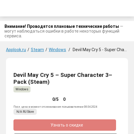
Внимание! Проводятся плановые технические работы
—
могут наблюдаться ошибки в работе некоторых функций
сервиса.
Applook.ru
/
Steam
/
Windows
/
Devil May Cry 5 - Super Character 3-Pack
Devil May Cry 5 – Super Character 3–
Pack (Steam)
Windows
0/5
0
Посл. цена в момент отслеживания пользователями 08.04.2024
N/A
RU
Store
Узнать о скидке