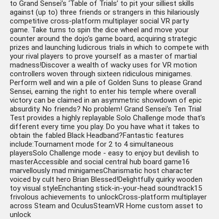
to Grand Sensei’s ‘Table of Trials’ to pit your silliest skills
against (up to) three friends or strangers in this hilariously
competitive cross-platform multiplayer social VR party
game. Take turns to spin the dice wheel and move your
counter around the dojo’s game board, acquiring strategic
prizes and launching ludicrous trials in which to compete with
your rival players to prove yourself as a master of martial
madness!Discover a wealth of wacky uses for VR motion
controllers woven through sixteen ridiculous minigames.
Perform well and win a pile of Golden Suns to please Grand
Sensei, earning the right to enter his temple where overall
victory can be claimed in an asymmetric showdown of epic
absurdity. No friends? No problem! Grand Sensei’s Ten Trial
Test provides a highly replayable Solo Challenge mode that’s
different every time you play. Do you have what it takes to
obtain the fabled Black Headband?Fantastic features
include:Tournament mode for 2 to 4 simultaneous
playersSolo Challenge mode - easy to enjoy but devilish to
masterAccessible and social central hub board game16
marvellously mad minigamesCharismatic host character
voiced by cult hero Brian Blessed!Delightfully quirky wooden
toy visual styleEnchanting stick-in-your-head soundtrack15
frivolous achievements to unlockCross-platform multiplayer
across Steam and OculusSteamVR Home custom asset to
unlock