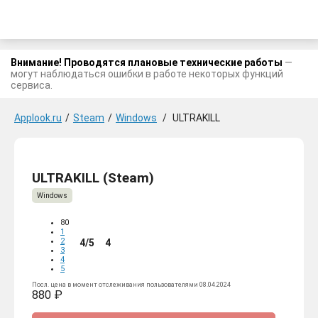
Внимание! Проводятся плановые технические работы
—
могут наблюдаться ошибки в работе некоторых функций
сервиса.
Applook.ru
/
Steam
/
Windows
/
ULTRAKILL
ULTRAKILL (Steam)
Windows
80
1
2
4/5
4
3
4
5
Посл. цена в момент отслеживания пользователями 08.04.2024
880 ₽