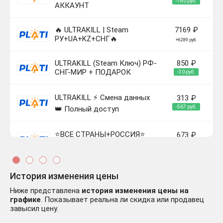
-780 руб.
АККАУНТ
🔥 ULTRAKILL | Steam
7169 ₽
РУ+UA+KZ+СНГ🔥
+6289 руб.
ULTRAKILL (Steam Ключ) РФ-
850 ₽
СНГ-МИР + ПОДАРОК
-30 руб.
ULTRAKILL ⚡ Смена данных
313 ₽
-567 руб.
👑 Полный доступ
⭐️ВСЕ СТРАНЫ+РОССИЯ⭐️
673 ₽
-207 руб.
ULTRAKILL Steam Gift
⭐ ULTRAKILL Steam КЛЮЧ 🔑
1295 ₽
История изменения цены
GLOBAL
+415 руб.
Ниже представлена
история изменения цены на
графике
. Показывает реальна ли скидка или продавец
завысил цену.