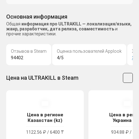
Основная информация
Общая
информация про ULTRAKILL — локализация/языки,
жанр, разработчик, дата релиза, совместимость
и
прочие характеристики.
Отзывов в Steam
Оценка пользователей Applook
Жа
94402
4/5
Эк
Цена на ULTRAKILL в Steam
Цена в регионе
Цена в реги
Казахстан (kz)
Украина (u
1122.56 ₽ / 6400 ₸
934.88 ₽ / 51