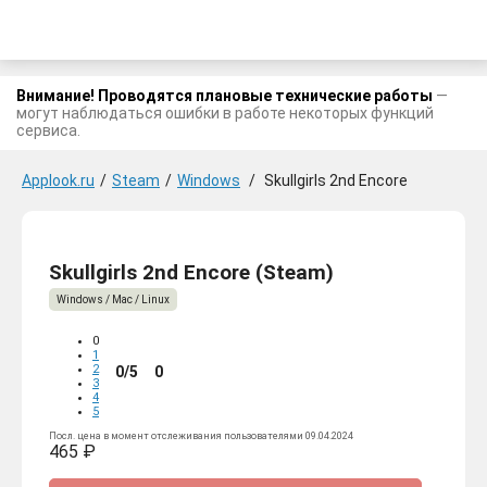
Внимание! Проводятся плановые технические работы
—
могут наблюдаться ошибки в работе некоторых функций
сервиса.
Applook.ru
/
Steam
/
Windows
/
Skullgirls 2nd Encore
Skullgirls 2nd Encore (Steam)
Windows / Mac / Linux
0
1
2
0/5
0
3
4
5
Посл. цена в момент отслеживания пользователями 09.04.2024
465 ₽