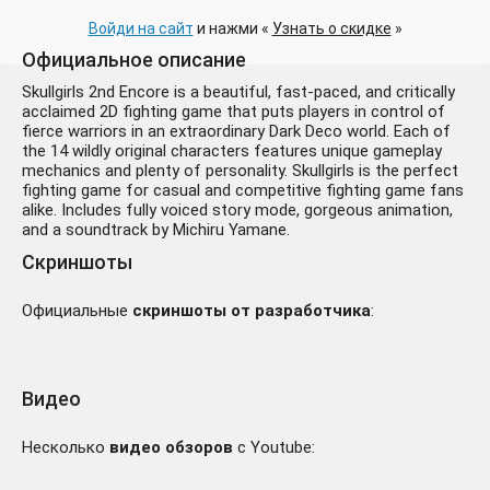
Войди на сайт
и нажми «
Узнать о скидке
»
Официальное описание
Skullgirls 2nd Encore is a beautiful, fast-paced, and critically
acclaimed 2D fighting game that puts players in control of
fierce warriors in an extraordinary Dark Deco world. Each of
the 14 wildly original characters features unique gameplay
mechanics and plenty of personality. Skullgirls is the perfect
fighting game for casual and competitive fighting game fans
alike. Includes fully voiced story mode, gorgeous animation,
and a soundtrack by Michiru Yamane.
Скриншоты
Официальные
скриншоты от разработчика
:
Видео
Несколько
видео обзоров
с Youtube: