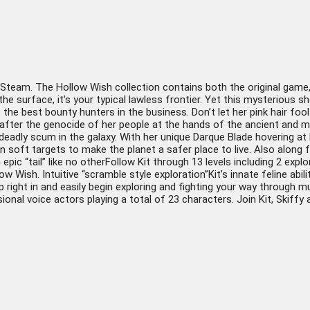
 Steam. The Hollow Wish collection contains both the original game,
e surface, it’s your typical lawless frontier. Yet this mysterious shel
the best bounty hunters in the business. Don’t let her pink hair fool yo
d after the genocide of her people at the hands of the ancient and 
adly scum in the galaxy. With her unique Darque Blade hovering at
oft targets to make the planet a safer place to live. Also along for t
pic “tail” like no otherFollow Kit through 13 levels including 2 expl
ow Wish. Intuitive “scramble style exploration”Kit’s innate feline abi
ight in and easily begin exploring and fighting your way through mul
ional voice actors playing a total of 23 characters. Join Kit, Skiffy