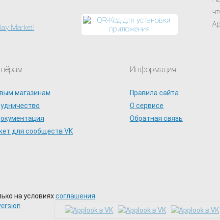
чт
Ap
тнёрам
Информация
вым магазинам
Правила сайта
рудничество
О сервисе
документация
Обратная связь
ет для сообществ VK
лько на условиях
соглашения
.
version