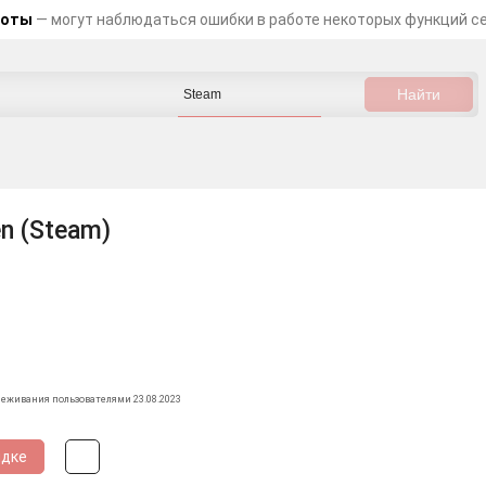
боты
— могут наблюдаться ошибки в работе некоторых функций с
en (Steam)
леживания пользователями 23.08.2023
идке