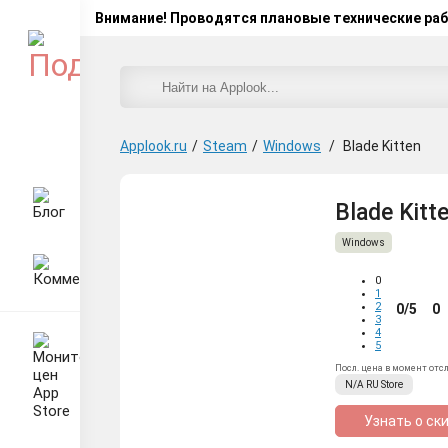
Внимание! Проводятся плановые технические ра
Applook.ru
/
Steam
/
Windows
/
Blade Kitten
Blade Kitt
Windows
0
1
2
0/5
0
3
4
5
Посл. цена в момент отс
N/A
RU
Store
Узнать о ск