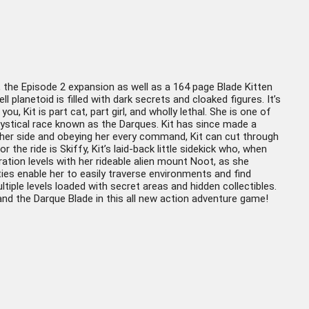
 the Episode 2 expansion as well as a 164 page Blade Kitten
l planetoid is filled with dark secrets and cloaked figures. It’s
u, Kit is part cat, part girl, and wholly lethal. She is one of
mystical race known as the Darques. Kit has since made a
 her side and obeying her every command, Kit can cut through
he ride is Skiffy, Kit’s laid-back little sidekick who, when
oration levels with her rideable alien mount Noot, as she
lities enable her to easily traverse environments and find
tiple levels loaded with secret areas and hidden collectibles.
 and the Darque Blade in this all new action adventure game!