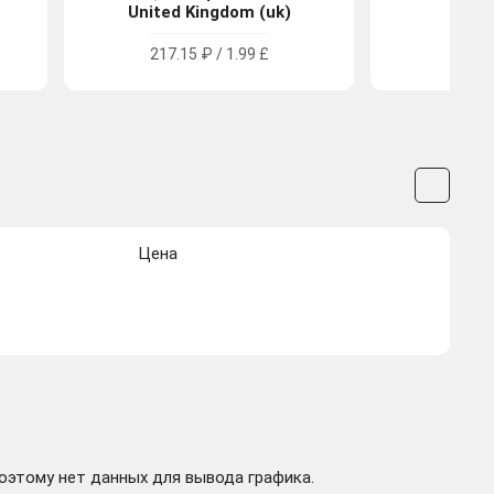
United Kingdom (uk)
Tu
217.15 ₽ / 1.99 £
108.4
Цена
поэтому нет данных для вывода графика.