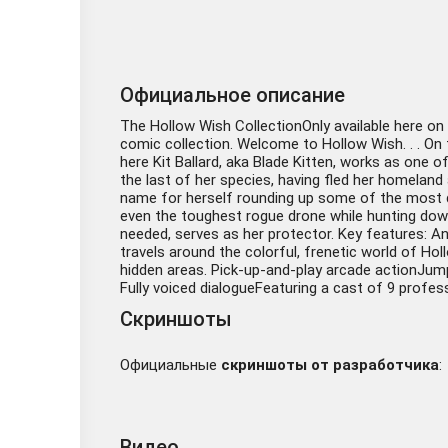
Официальное описание
The Hollow Wish CollectionOnly available here on
comic collection. Welcome to Hollow Wish. . . On th
here Kit Ballard, aka Blade Kitten, works as one of 
the last of her species, having fled her homelan
name for herself rounding up some of the most de
even the toughest rogue drone while hunting down s
needed, serves as her protector. Key features: An e
travels around the colorful, frenetic world of Holl
hidden areas. Pick-up-and-play arcade actionJump r
Fully voiced dialogueFeaturing a cast of 9 profess
Скриншоты
Официальные
скриншоты от разработчика
:
Видео