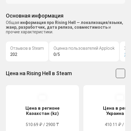
Основная информация
Общая
информация про Rising Hell — локализация/языки,
жанр, разработчик, дата релиза, совместимость
и
прочие характеристики.
Отзывов в Steam
Оценка пользователей Applook
Жа
202
0/5
Эк
Цена на Rising Hell в Steam
Цена в регионе
Цена в реги
Казахстан (kz)
Украина (u
510.69 ₽ / 2900 ₸
410.11 ₽ / 22