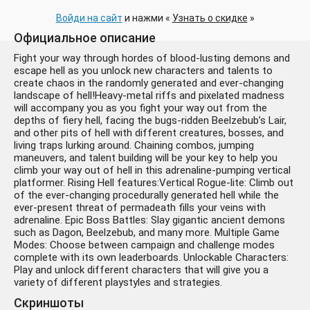
Войди на сайт
и нажми «
Узнать о скидке
»
Официальное описание
Fight your way through hordes of blood-lusting demons and
escape hell as you unlock new characters and talents to
create chaos in the randomly generated and ever-changing
landscape of hell!Heavy-metal riffs and pixelated madness
will accompany you as you fight your way out from the
depths of fiery hell, facing the bugs-ridden Beelzebub’s Lair,
and other pits of hell with different creatures, bosses, and
living traps lurking around. Chaining combos, jumping
maneuvers, and talent building will be your key to help you
climb your way out of hell in this adrenaline-pumping vertical
platformer. Rising Hell features:Vertical Rogue-lite: Climb out
of the ever-changing procedurally generated hell while the
ever-present threat of permadeath fills your veins with
adrenaline. Epic Boss Battles: Slay gigantic ancient demons
such as Dagon, Beelzebub, and many more. Multiple Game
Modes: Choose between campaign and challenge modes
complete with its own leaderboards. Unlockable Characters:
Play and unlock different characters that will give you a
variety of different playstyles and strategies.
Скриншоты