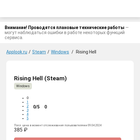
Внимание! Проводятся плановые технические работы
—
могут наблюдаться ошибки в работе некоторых функций
сервиса.
Applook.ru
/
Steam
/
Windows
/
Rising Hell
Rising Hell (Steam)
Windows
0
1
2
0/5
0
3
4
5
Посл. цена в момент отслеживания пользователями 09.04.2024
385 ₽