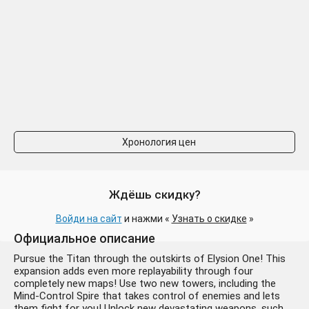
Хронология цен
Ждёшь скидку?
Войди на сайт
и нажми «
Узнать о скидке
»
Официальное описание
Pursue the Titan through the outskirts of Elysion One! This
expansion adds even more replayability through four
completely new maps! Use two new towers, including the
Mind-Control Spire that takes control of enemies and lets
them fight for you! Unlock new devastating weapons, such