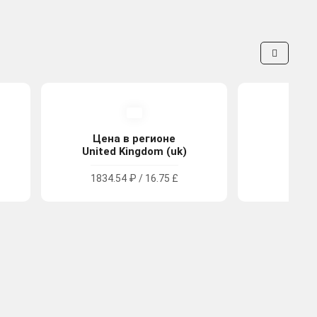
Цена в регионе
Цена
United Kingdom (uk)
Tu
1834.54 ₽ / 16.75 £
579.5