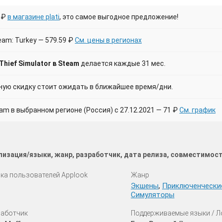
 ₽
в магазине plati
, это самое выгодное предложение!
am: Turkey — 579.59 ₽
См. цены в регионах
hief Simulator в Steam
делается каждые 31 мес.
ю скидку стоит ожидать в ближайшее время/дни.
 в выбранном регионе (Россия) с 27.12.2021 — 71 ₽
См. график
ализация/языки, жанр, разработчик, дата релиза, совместимос
ка пользователей Applook
Жанр
Экшены
,
Приключенчески
Симуляторы
аботчик
Поддерживаемые языки / 