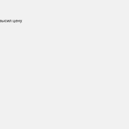
85 ₽
Купить
-625 руб.
высил цену.
74 ₽
Купить
-636 руб.
73 ₽
Купить
-637 руб.