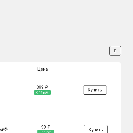
Цена
399 ₽
Купить
-311 руб.
99 ₽
ты💳
Купить
-611 руб.