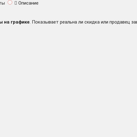
ты
Описание
 Steam Ключ / РФ+СНГ
ы на графике
. Показывает реальна ли скидка или продавец за
(STEAM КЛЮЧ) РФ+КЗ+СНГ РУССКИЙ ЯЗЫК
Steam Ключ РФ+СНГ