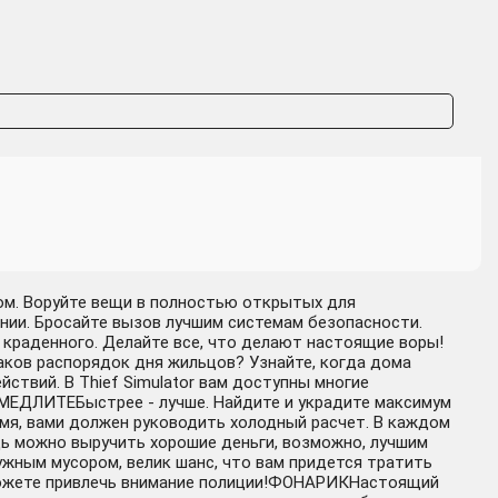
ром. Воруйте вещи в полностью открытых для
нии. Бросайте вызов лучшим системам безопасности.
краденного. Делайте все, что делают настоящие воры!
ов распорядок дня жильцов? Узнайте, когда дома
йствий. В Thief Simulator вам доступны многие
Е МЕДЛИТЕБыстрее - лучше. Найдите и украдите максимум
емя, вами должен руководить холодный расчет. В каждом
ещь можно выручить хорошие деньги, возможно, лучшим
ужным мусором, велик шанс, что вам придется тратить
 можете привлечь внимание полиции!ФОНАРИКНастоящий