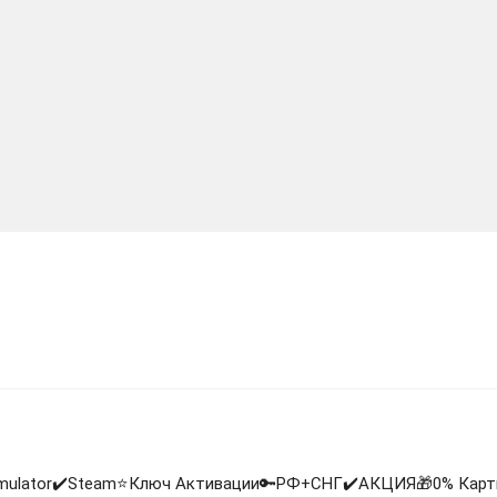
imulator✔️Steam⭐Ключ Активации🔑РФ+СНГ✔️АКЦИЯ🎁0% Кар