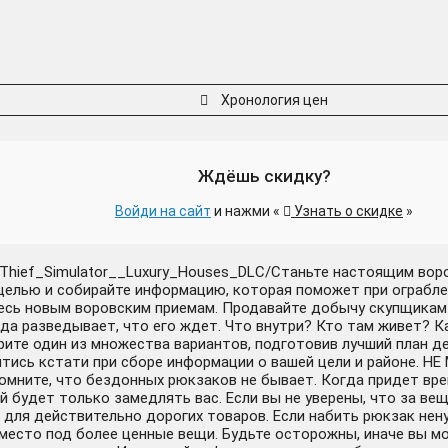
Хронология цен
Ждёшь скидку?
Войди на сайт
и нажми «
Узнать о скидке
»
50/Thief_Simulator__Luxury_Houses_DLC/Станьте настоящим во
 целью и собирайте информацию, которая поможет при ограбле
есь новым воровским приемам. Продавайте добычу скупщикам 
азведывает, что его ждет. Что внутри? Кто там живет? Как
рите один из множества вариантов, подготовив лучший план де
тись кстати при сборе информации о вашей цели и районе. Н
Помните, что бездонных рюкзаков не бывает. Когда придет вр
й будет только замедлять вас. Если вы не уверены, что за в
 для действительно дорогих товаров. Если набить рюкзак нен
 место под более ценные вещи. Будьте осторожны, иначе вы