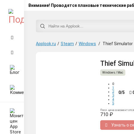
Внимание! Проводятся плановые технические ра
Applook.ru
/
Steam
/
Windows
/
Thief Simulator
Thief Simu
Windows / Mac
0
1
2
0/5
3
4
5
Посл. цена в момент отс
710 ₽
Узнать о с