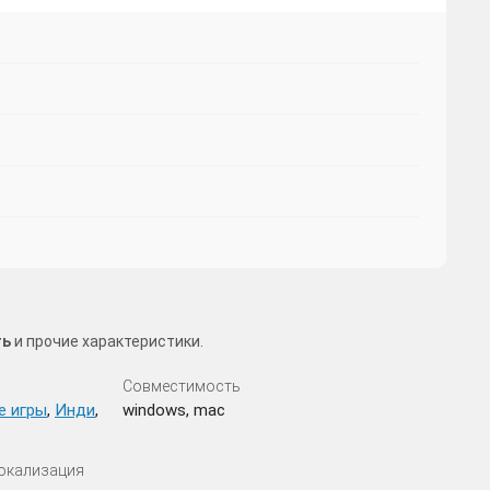
ть
и прочие характеристики.
Совместимость
е игры
,
Инди
,
windows, mac
Локализация