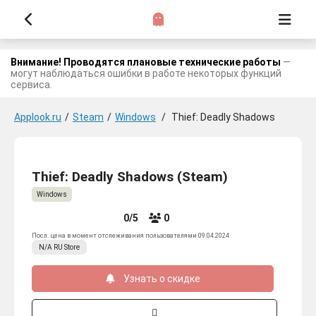
Внимание! Проводятся плановые технические работы
—
могут наблюдаться ошибки в работе некоторых функций
сервиса.
Applook.ru
/
Steam
/
Windows
/
Thief: Deadly Shadows
Thief: Deadly Shadows (Steam)
Windows
0/5
0
Посл. цена в момент отслеживания пользователями 09.04.2024
N/A
RU
Store
Узнать о скидке