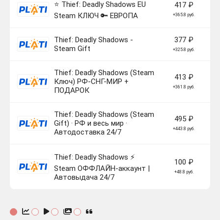
⭐ Thief: Deadly Shadows EU
417 ₽
Steam КЛЮЧ 🔑 ЕВРОПА
+365.8 руб.
Thief: Deadly Shadows -
377 ₽
Steam Gift
+325.8 руб.
Thief: Deadly Shadows (Steam
413 ₽
Ключ) РФ-СНГ-МИР +
+361.8 руб.
ПОДАРОК
Thief: Deadly Shadows (Steam
495 ₽
Gift) · РФ и весь мир ·
+443.8 руб.
Автодоставка 24/7
Thief: Deadly Shadows ⚡
100 ₽
Steam ОФФЛАЙН-аккаунт |
+48.8 руб.
Автовыдача 24/7