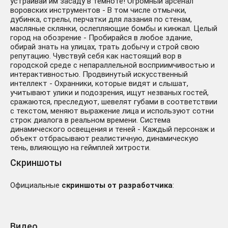
устраивай им засаду в темноте! Огромный арсенал
воровских инструментов - В том числе отмычки,
дубинка, стрелы, перчатки для лазания по стенам,
масляные склянки, ослепляющие бомбы и кинжал. Целый
город на обозрение - Пробирайся в любое здание,
обирай знать на улицах, трать добычу и строй свою
репутацию. Чувствуй себя как настоящий вор в
городской среде с непараллельной восприимчивостью и
интерактивностью. Продвинутый искусственный
интеллект - Охранники, которые видят и слышат,
учитывают улики и подозрения, ищут незваных гостей,
сражаются, преследуют, шевелят губами в соответствии
с текстом, меняют выражение лица и используют сотни
строк диалога в реальном времени. Система
динамического освещения и теней - Каждый персонаж и
объект отбрасывают реалистичную, динамическую
тень, влияющую на геймплей хитрости.
Скриншоты
Официальные
скриншоты от разработчика
:
Видео