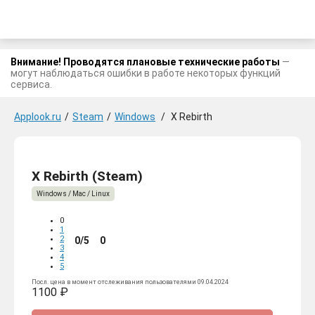
Внимание! Проводятся плановые технические работы
—
могут наблюдаться ошибки в работе некоторых функций
сервиса.
Applook.ru
/
Steam
/
Windows
/
X Rebirth
X Rebirth (Steam)
Windows / Mac / Linux
0
1
2
0/5
0
3
4
5
Посл. цена в момент отслеживания пользователями 09.04.2024
1100 ₽