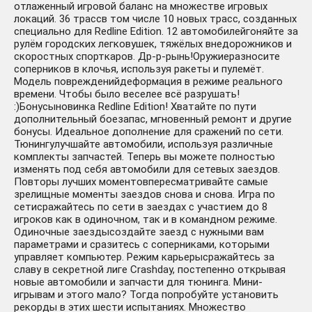
отлаженный игровой баланс на множестве игровых
локаций. 36 трассв том числе 10 новых трасс, созданных
специально для Redline Edition. 12 автомобилейгоняйте за
рулём городских легковушек, тяжёлых внедорожников и
скоростных спорткаров. Др-р-рынь!Оружиеразносите
соперников в клочья, используя ракеты и пулемёт.
Модель поврежденийдеформация в режиме реального
времени. Чтобы было веселее всё разрушать!
:)Бонусыновинка Redline Edition! Хватайте по пути
дополнительный боезапас, мгновенный ремонт и другие
бонусы. Идеальное дополнение для сражений по сети.
Тюнингулучшайте автомобили, используя различные
комплекты запчастей. Теперь вы можете полностью
изменять под себя автомобили для сетевых заездов.
Повторы лучших моментовпересматривайте самые
зрелищные моменты заездов снова и снова. Игра по
сетисражайтесь по сети в заездах с участием до 8
игроков как в одиночном, так и в командном режиме.
Одиночные заездысоздайте заезд с нужными вам
параметрами и сразитесь с соперниками, которыми
управляет компьютер. Режим карьерысражайтесь за
славу в секретной лиге Crashday, постепенно открывая
новые автомобили и запчасти для тюнинга. Мини-
игрывам и этого мало? Тогда попробуйте установить
рекорды в этих шести испытаниях. Множество