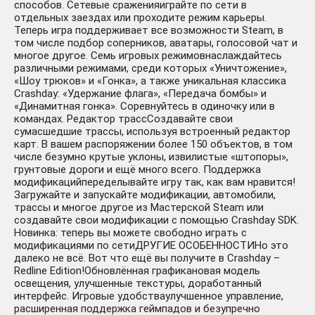
способов. Сетевые сраженияиграйте по сети в
отдельных заездах или проходите режим карьеры.
Теперь игра поддерживает все возможности Steam, в
том числе подбор соперников, аватары, голосовой чат и
многое другое. Семь игровых режимовнаслаждайтесь
различными режимами, среди которых «Уничтожение»,
«Шоу трюков» и «Гонка», а также уникальная классика
Crashday: «Удержание флага», «Передача бомбы» и
«Динамитная гонка». Соревнуйтесь в одиночку или в
командах. Редактор трассСоздавайте свои
сумасшедшие трассы, используя встроенный редактор
карт. В вашем распоряжении более 150 объектов, в том
числе безумно крутые уклоны, извилистые «штопоры»,
грунтовые дороги и ещё много всего. Поддержка
модификацийпеределывайте игру так, как вам нравится!
Загружайте и запускайте модификации, автомобили,
трассы и многое другое из Мастерской Steam или
создавайте свои модификации с помощью Crashday SDK.
Новинка: теперь вы можете свободно играть с
модификациями по сетиДРУГИЕ ОСОБЕННОСТИНо это
далеко не всё. Вот что ещё вы получите в Crashday –
Redline Edition!Обновлённая графикановая модель
освещения, улучшенные текстуры, доработанный
интерфейс. Игровые удобстваулучшенное управление,
расширенная поддержка геймпадов и безупречно