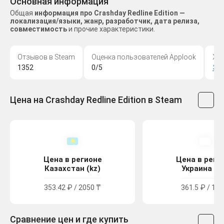
Основная информация
Общая
информация про Crashday Redline Edition —
локализация/языки, жанр, разработчик, дата релиза,
совместимость
и прочие характеристики.
Отзывов в Steam
Оценка пользователей Applook
Жа
1352
0/5
Эк
Цена на Crashday Redline Edition в Steam
Цена в регионе
Цена в реги
Казахстан (kz)
Украина (u
353.42 ₽ / 2050 ₸
361.5 ₽ / 199
Сравнение цен и где купить