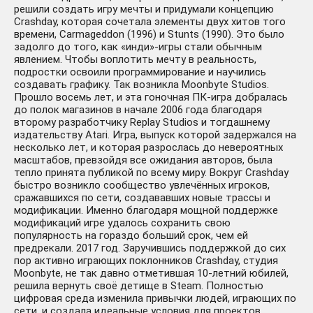
решили создать игру мечты и придумали концепцию
Crashday, которая сочетала элементы двух хитов того
времени, Carmageddon (1996) и Stunts (1990). Это было
задолго до того, как «инди»-игры стали обычным
явлением. Чтобы воплотить мечту в реальность,
подростки освоили программирование и научились
создавать графику. Так возникла Moonbyte Studios.
Прошло восемь лет, и эта гоночная ПК-игра добралась
до полок магазинов в начале 2006 года благодаря
второму разработчику Replay Studios и тогдашнему
издательству Atari. Игра, выпуск которой задержался на
несколько лет, и которая разрослась до невероятных
масштабов, превзойдя все ожидания авторов, была
тепло принята публикой по всему миру. Вокруг Crashday
быстро возникло сообщество увлечённых игроков,
сражавшихся по сети, создававших новые трассы и
модификации. Именно благодаря мощной поддержке
модификаций игре удалось сохранить свою
популярность на гораздо больший срок, чем ей
предрекали. 2017 год. Заручившись поддержкой до сих
пор активно играющих поклонников Crashday, студия
Moonbyte, не так давно отметившая 10-летний юбилей,
решила вернуть своё детище в Steam. Полностью
цифровая среда изменила привычки людей, играющих по
сети, и создала идеальные условия для проектов,