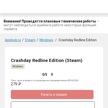
Внимание! Проводятся плановые технические работы
—
могут наблюдаться ошибки в работе некоторых функций
сервиса.
Applook.ru
/
Steam
/
Windows
/
Crashday Redline Edition
Crashday Redline Edition (Steam)
Windows
0/5
0
Посл. цена в момент отслеживания пользователями 08.04.2024
279 ₽
Узнать о скидке