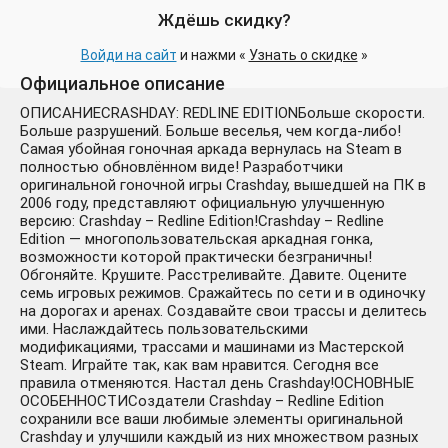
Ждёшь скидку?
Войди на сайт
и нажми «
Узнать о скидке
»
Официальное описание
ОПИСАНИЕCRASHDAY: REDLINE EDITIONБольше скорости.
Больше разрушений. Больше веселья, чем когда-либо!
Самая убойная гоночная аркада вернулась на Steam в
полностью обновлённом виде! Разработчики
оригинальной гоночной игры Crashday, вышедшей на ПК в
2006 году, представляют официальную улучшенную
версию: Crashday – Redline Edition!Crashday – Redline
Edition — многопользовательская аркадная гонка,
возможности которой практически безграничны!
Обгоняйте. Крушите. Расстреливайте. Давите. Оцените
семь игровых режимов. Сражайтесь по сети и в одиночку
на дорогах и аренах. Создавайте свои трассы и делитесь
ими. Наслаждайтесь пользовательскими
модификациями, трассами и машинами из Мастерской
Steam. Играйте так, как вам нравится. Сегодня все
правила отменяются. Настал день Crashday!ОСНОВНЫЕ
ОСОБЕННОСТИСоздатели Crashday – Redline Edition
сохранили все ваши любимые элементы оригинальной
Crashday и улучшили каждый из них множеством разных