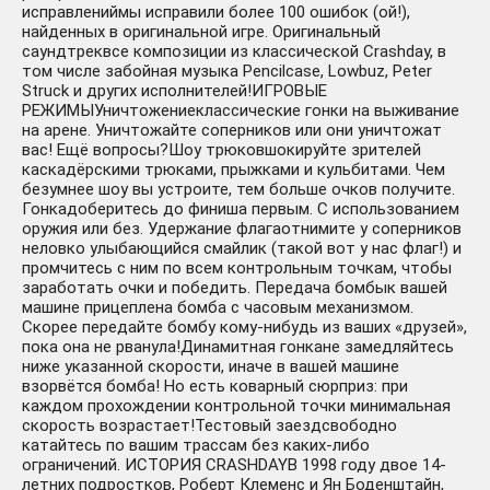
исправлениймы исправили более 100 ошибок (ой!),
найденных в оригинальной игре. Оригинальный
саундтреквсе композиции из классической Crashday, в
том числе забойная музыка Pencilcase, Lowbuz, Peter
Struck и других исполнителей!ИГРОВЫЕ
РЕЖИМЫУничтожениеклассические гонки на выживание
на арене. Уничтожайте соперников или они уничтожат
вас! Ещё вопросы?Шоу трюковшокируйте зрителей
каскадёрскими трюками, прыжками и кульбитами. Чем
безумнее шоу вы устроите, тем больше очков получите.
Гонкадоберитесь до финиша первым. С использованием
оружия или без. Удержание флагаотнимите у соперников
неловко улыбающийся смайлик (такой вот у нас флаг!) и
промчитесь с ним по всем контрольным точкам, чтобы
заработать очки и победить. Передача бомбык вашей
машине прицеплена бомба с часовым механизмом.
Скорее передайте бомбу кому-нибудь из ваших «друзей»,
пока она не рванула!Динамитная гонкане замедляйтесь
ниже указанной скорости, иначе в вашей машине
взорвётся бомба! Но есть коварный сюрприз: при
каждом прохождении контрольной точки минимальная
скорость возрастает!Тестовый заездсвободно
катайтесь по вашим трассам без каких-либо
ограничений. ИСТОРИЯ CRASHDAYВ 1998 году двое 14-
летних подростков, Роберт Клеменс и Ян Боденштайн,