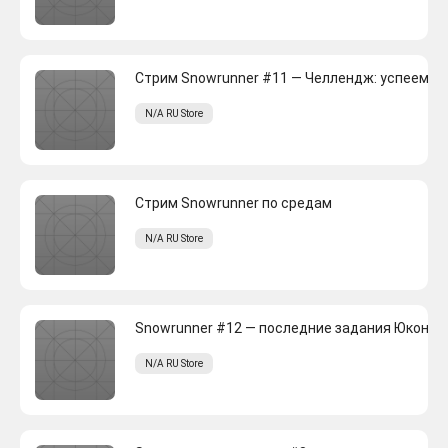
Стрим Snowrunner #11 — Челлендж: успеем п
N/A
RU
Store
Стрим Snowrunner по средам
N/A
RU
Store
Snowrunner #12 — последние задания Юкона?
N/A
RU
Store