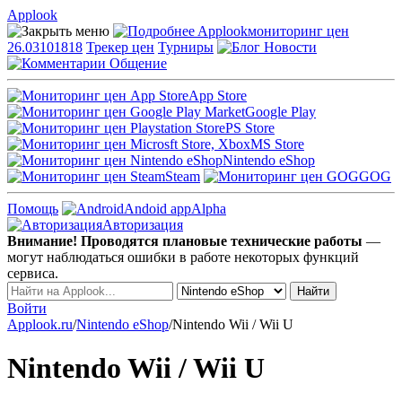
Applook
Applook
мониторинг цен
26.03101818
Трекер цен
Турниры
Новости
Общение
App Store
Google Play
PS Store
MS Store
Nintendo eShop
Steam
GOG
Помощь
Andoid app
Alpha
Авторизация
Внимание! Проводятся плановые технические работы
—
могут наблюдаться ошибки в работе некоторых функций
сервиса.
Войти
Applook.ru
/
Nintendo eShop
/
Nintendo Wii / Wii U
Nintendo Wii / Wii U