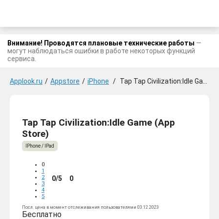
Внимание! Проводятся плановые технические работы
—
могут наблюдаться ошибки в работе некоторых функций
сервиса.
Applook.ru
/
Appstore
/
iPhone
/
Tap Tap Civilization:Idle Game
Tap Tap Civilization:Idle Game (App
Store)
IPhone / IPad
0
1
2
0/5
0
3
4
5
Посл. цена в момент отслеживания пользователями 03.12.2023
Бесплатно