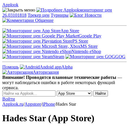
Applook
Applook
мониторинг цен
26.03101818
Трекер цен
Турниры
Новости
Общение
App Store
Google Play
PS Store
MS Store
Nintendo eShop
Steam
GOG
Помощь
Andoid app
Alpha
Авторизация
Внимание! Проводятся плановые технические работы
—
могут наблюдаться ошибки в работе некоторых функций
сервиса.
Войти
Applook.ru
/
Appstore
/
iPhone
/
Hades Star
Hades Star (App Store)