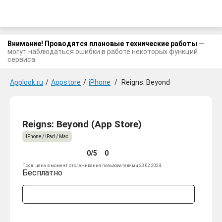
Внимание! Проводятся плановые технические работы
—
могут наблюдаться ошибки в работе некоторых функций
сервиса.
Applook.ru
/
Appstore
/
iPhone
/
Reigns: Beyond
Reigns: Beyond (App Store)
IPhone / IPad / Mac
0/5
0
Посл. цена в момент отслеживания пользователями 23.02.2024
Бесплатно