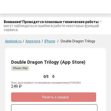
Внимание! Проводятся плановые технические работы
—
могут наблюдаться ошибки в работе некоторых функций
сервиса.
Applook.ru
/
Appstore
/
iPhone
/
Double Dragon Trilogy
Double Dragon Trilogy (App Store)
IPhone / IPad
0/5
0
Посл. цена в момент отслеживания пользователями 07.04.2024
249 ₽
Узнать о скидке