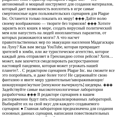
автономный и мощный инструмент для создания материалов,
который дает возможность воплотить в игре самые
смертоносные идеи пользовательских сценариев для Plague
Inc. Останется только показать их миру! ◈◈◈ Дайте волю
своему воображению — творите без тормозов! ◈◈◈ Хотите
заразить всех кошек в мире, создать вирусный политический
мем или напустить на людей инопланетных паразитов, от
которых разжижаются мозги? А что насчет
правительственных мер по эвакуации населения Мадагаскара
на Луну? Как вам звезда YouTube, которая превращает
зрителей в зомби, или же туристическое агентство, которое
каждый день отправляет в Гренландию сотни рейсов? Хотя…
может, вам захочется смоделировать распространение
настоящей пандемии, которая может угрожать нашей
планете?. . С редактором сценариев Plague Inc. вы сможете все
это попробовать, и даже более того! Не сдерживайте свою
фантазию и явите миру удивительные/завораживающие/
шокирующие/жуткие [ненужное вычеркнуть] шедевры. ◈◈◈
Задействуйте самые высокотехнологичные лаборатории
разработчика ◈◈◈ В редакторе сценариев в вашем
распоряжении будут пять специализированных лабораторий.
Выбирайте их на свой вкус для каждого создаваемого
сценария: ● Главная лаборатория предназначена для создания
основных данных сценария, написания повествовательных