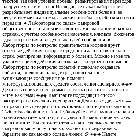
текстов, задания условий победы, редактирования переводов
на другие языки и т. п. ● Исследовательская лаборатория
разрабатывает индивидуальные особенности болезни, ее
регулируемые симптомы, а также способы воздействия и пути
передачи. ● Лаборатория по связям с мировой
общественностью занимается вопросами адаптации в разных
странах, с учетом особенностей населения, климата, бюджетов
здравоохранения и воздушных путей сообщения. ●
Лаборатория по контролю правительства координирует
ответные действия, которые предпринимают правительства
стран, реагируя на информацию о болезни. Можно изменять
уже имеющиеся действия и создавать совершенно новые. ●
Лаборатория по контролю событий позволяет создавать
события, влияющие на ход игры, и контекстные
всплывающие сообщения при помощи
многофункциональных средств составления сценариев. ◈◈◈
Делитесь своими сценариями, и пусть они расползаются по
миру, как чума! ◈◈◈ Выбирайте подходящий способ
распространения своих сценариев: ● Делитесь с друзьями —
отправляйте сценарии по электронной почте (или ссылкой в
Twitter/Facebook и т. п. ). ● Публикуйте свои лучшие сценарии
одним нажатием кнопки, и их увидят 85 миллионов человек
во всем мире. Вы сможете отслеживать, сколько человек
сыграло в вашу игру и насколько она им понравилась.
Заразите ею как можно больше людей! :P ◈◈◈ Жмите