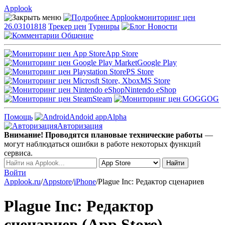
Applook
Applook
мониторинг цен
26.03101818
Трекер цен
Турниры
Новости
Общение
App Store
Google Play
PS Store
MS Store
Nintendo eShop
Steam
GOG
Помощь
Andoid app
Alpha
Авторизация
Внимание! Проводятся плановые технические работы
—
могут наблюдаться ошибки в работе некоторых функций
сервиса.
Войти
Applook.ru
/
Appstore
/
iPhone
/
Plague Inc: Редактор сценариев
Plague Inc: Редактор
сценариев (App Store)