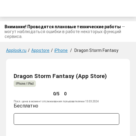
Внимание! Проводятся плановые технические работы
—
могут наблюдаться ошибки в работе некоторых функций
сервиса.
Applook.ru
/
Appstore
/
iPhone
/
Dragon Storm Fantasy
Dragon Storm Fantasy (App Store)
IPhone / IPad
0/5
0
Посл. цена в момент отслеживания пользователями 13.03.2024
Бесплатно