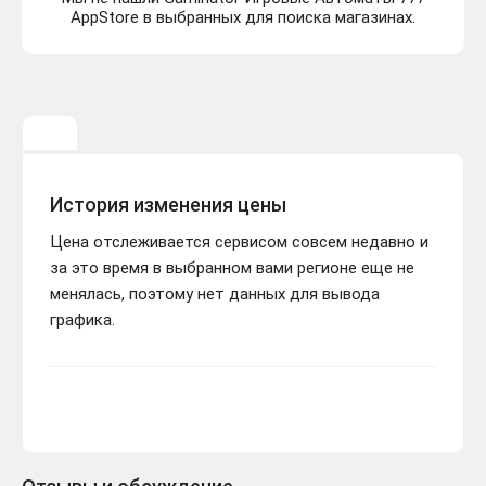
AppStore в выбранных для поиска магазинах.
История изменения цены
Цена отслеживается сервисом совсем недавно и
за это время в выбранном вами регионе еще не
менялась, поэтому нет данных для вывода
графика.