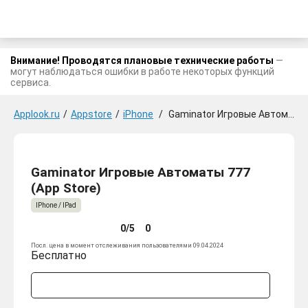
Внимание! Проводятся плановые технические работы
—
могут наблюдаться ошибки в работе некоторых функций
сервиса.
Applook.ru
/
Appstore
/
iPhone
/
Gaminator Игровые Автоматы 777
Gaminator Игровые Автоматы 777
(App Store)
IPhone / IPad
0/5
0
Посл. цена в момент отслеживания пользователями 09.04.2024
Бесплатно