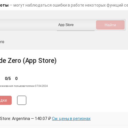
боты
— могут наблюдаться ошибки в работе некоторых функций с
ero
e Zero (App Store)
0/5
0
леживания пользователями 07.04.2024
идке
tore: Argentina — 140.07 ₽
См. цены в регионах