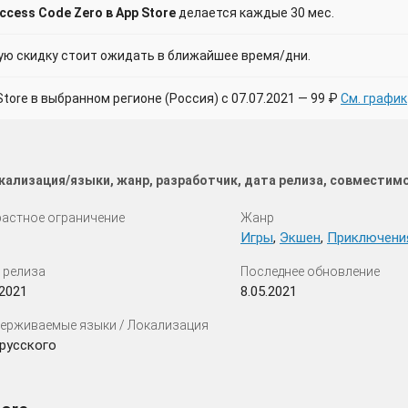
cess Code Zero в App Store
делается каждые 30 мес.
 скидку стоит ожидать в ближайшее время/дни.
ore в выбранном регионе (Россия) с 07.07.2021 — 99 ₽
См. график
кализация/языки, жанр, разработчик, дата релиза, совместим
астное ограничение
Жанр
Игры
,
Экшен
,
Приключени
 релиза
Последнее обновление
.2021
8.05.2021
ерживаемые языки / Локализация
русского