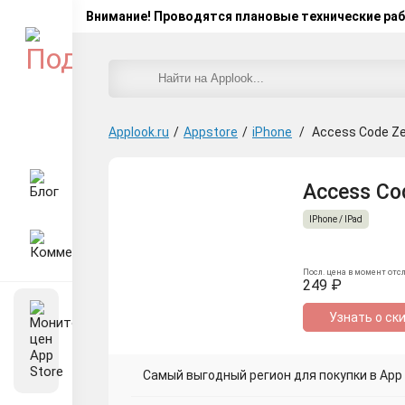
Внимание! Проводятся плановые технические ра
Applook.ru
/
Appstore
/
iPhone
/
Access Code Z
Access Cod
IPhone / IPad
Посл. цена в момент отс
249 ₽
Узнать о ск
Самый выгодный регион для покупки в App S