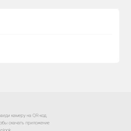
веди камеру на QR-код,
обы скачать приложение
plook