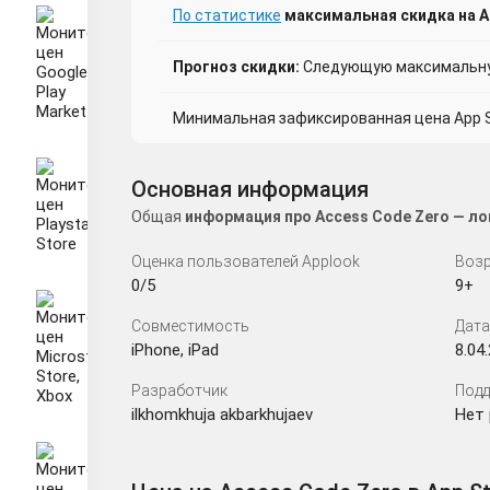
По статистике
максимальная скидка на Ac
Прогноз скидки:
Следующую максимальную
Минимальная зафиксированная цена App St
Основная информация
Общая
информация про Access Code Zero — ло
Оценка пользователей Applook
Возр
0/5
9+
Совместимость
Дата
iPhone, iPad
8.04
Разработчик
Подд
ilkhomkhuja akbarkhujaev
Нет 