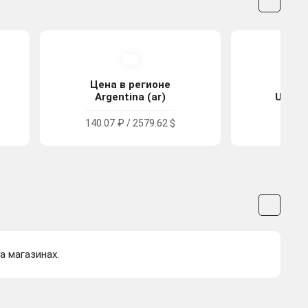
Цена в регионе
Цена
Argentina (ar)
United
140.07 ₽ / 2579.62 $
243.0
а магазинах.