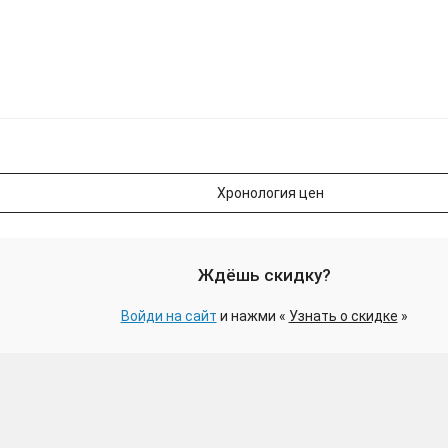
Хронология цен
Ждёшь скидку?
Войди на сайт
и нажми «
Узнать о скидке
»