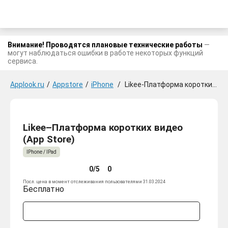
Внимание! Проводятся плановые технические работы
—
могут наблюдаться ошибки в работе некоторых функций
сервиса.
Applook.ru
/
Appstore
/
iPhone
/
Likee-Платформа коротких видео
Likee–Платформа коротких видео
(App Store)
IPhone / IPad
0/5
0
Посл. цена в момент отслеживания пользователями 31.03.2024
Бесплатно