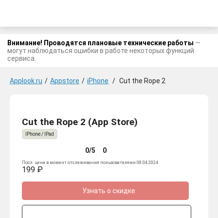
Внимание! Проводятся плановые технические работы
—
могут наблюдаться ошибки в работе некоторых функций
сервиса.
Applook.ru
/
Appstore
/
iPhone
/
Cut the Rope 2
Cut the Rope 2 (App Store)
IPhone / IPad
0/5
0
Посл. цена в момент отслеживания пользователями 08.04.2024
199 ₽
Узнать о скидке