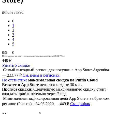
iPhone / iPad
0
1
2
3
4
5
0/5
0
Посл. цена в момент отслеживания пользователями 08.04.2024
449 ₽
Узнать о скидке
Самый выгодный регион для покупки в App Store: Argentina
— 233.77 ₽
См. цены в регионах
По статистике
максимальная скидка на Puffin Cloud
Browser в App Store
делается каждые 30 мес.
Прогноз скидки:
Следующую максимальную скидку стоит
ожидать приблизительно через 2 нед.
Минимальная зафиксированная цена App Store в выбранном
регионе (Россия) с 24.03.2020 — 449 ₽
См. график