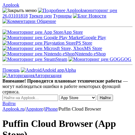
Applook
Applook
мониторинг цен
26.03101818
Трекер цен
Турниры
Новости
Общение
App Store
Google Play
PS Store
MS Store
Nintendo eShop
Steam
GOG
Помощь
Andoid app
Alpha
Авторизация
Внимание! Проводятся плановые технические работы
—
могут наблюдаться ошибки в работе некоторых функций
сервиса.
Войти
Applook.ru
/
Appstore
/
iPhone
/
Puffin Cloud Browser
Puffin Cloud Browser (App
Store)