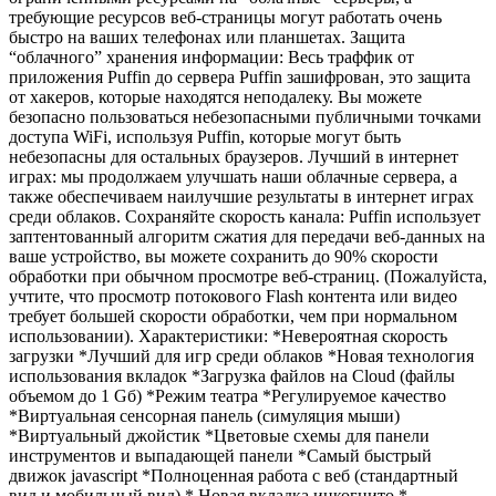
требующие ресурсов веб-страницы могут работать очень
быстро на ваших телефонах или планшетах. Защита
“облачного” хранения информации: Весь траффик от
приложения Puffin до сервера Puffin зашифрован, это защита
от хакеров, которые находятся неподалеку. Вы можете
безопасно пользоваться небезопасными публичными точками
доступа WiFi, используя Puffin, которые могут быть
небезопасны для остальных браузеров. Лучший в интернет
играх: мы продолжаем улучшать наши облачные сервера, а
также обеспечиваем наилучшие результаты в интернет играх
среди облаков. Сохраняйте скорость канала: Puffin использует
заптентованный алгоритм сжатия для передачи веб-данных на
ваше устройство, вы можете сохранить до 90% скорости
обработки при обычном просмотре веб-страниц. (Пожалуйста,
учтите, что просмотр потокового Flash контента или видео
требует большей скорости обработки, чем при нормальном
использовании). Характеристики: *Невероятная скорость
загрузки *Лучший для игр среди облаков *Новая технология
использования вкладок *Загрузка файлов на Cloud (файлы
объемом до 1 Gб) *Режим театра *Регулируемое качество
*Виртуальная сенсорная панель (симуляция мыши)
*Виртуальный джойстик *Цветовые схемы для панели
инструментов и выпадающей панели *Самый быстрый
движок jаvascript *Полноценная работа с веб (стандартный
вид и мобильный вид) * Новая вкладка инкогнито *