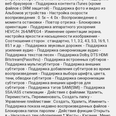
веб-браузеров - Поддержка контента iTunes (кроме
файлов с DRM защитой) - Поддержка фото и видео из
Альбомов устройства - Настройка скорости
воспризведения : 0. 5x ~ 4. 0x - Воспроизведение с
момента остановки - Повтор отрезка - Блокировка
ориентации - Поддержка аппаратного ускорения
HEVC/H. 264/MPEG4 - Изменение ориентации экрана,
настройка яркости и насыщенности изображения -
Соотношения сторон : стандартно, 1:1, 3:2, 4:3, 5:3, 16:9, 1.
85:1 и др. - Поддержка звуковых дорожек - Поддержка
усиления аудио - Поддержка синхронизации аудио -
Поддержка текстов песен - Поддержка Dolby, DTS HDMI
Bitstream(Passthru) - Поддержка встроенных субтиров -
Поддержка мультисубтитров - Поддержка внешних
субтитров - Поддержка добавления субтитров во время
воспроизведения - Поддержка выбора шрифта, цвета,
тени, обводки субтитров - Поддержка синхронизации
субтитров - Поддержка внешних шрифтов для
субтитров - Поддержка тэгов SAMI(SMI) - Поддержка
SSA/ASS стилизации - Действия с файлами: Удалить,
Переместить, Переименовать, Создать папку -
Управление плейлистами : Создать, Удалить, Изменить -
Поддержка показа недавно воспроизведенных файлов -
Блокировка папок паролем - Действия функции Открыть
в - Несколько тем оформления * Жесты - Касание : Меню