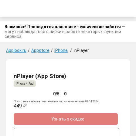
Внимание! Проводятся плановые технические работы
—
могут наблюдаться ошибки в работе некоторых функций
сервиса.
Applook.ru
/
Appstore
/
iPhone
/
nPlayer
nPlayer (App Store)
IPhone / IPad
0/5
0
Посл. цена в момент отслеживания пользователями 09.04.2024
449 ₽
Узнать о скидке