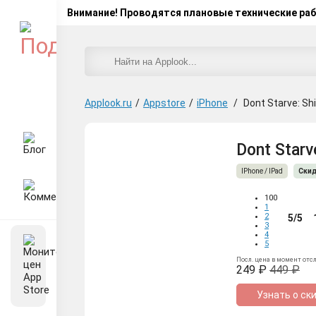
Внимание! Проводятся плановые технические ра
Applook.ru
/
Appstore
/
iPhone
/
Dont Starve: S
Dont Starv
IPhone / IPad
Скид
100
1
2
5/5
3
4
5
Посл. цена в момент отс
249 ₽
449 ₽
Узнать о ск