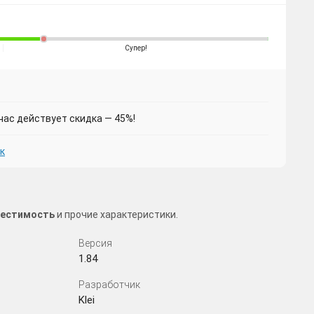
Супер!
час действует скидка — 45%!
к
вместимость
и прочие характеристики.
Версия
1.84
Разработчик
Klei