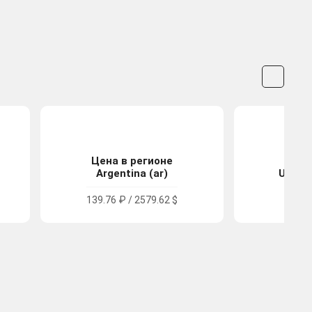
Цена в регионе
Цена
Argentina (ar)
United
139.76 ₽ / 2579.62 $
242.3