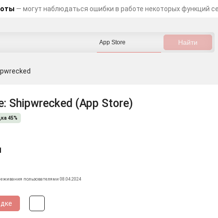
боты
— могут наблюдаться ошибки в работе некоторых функций с
hipwrecked
e: Shipwrecked (App Store)
ка 45%
1
леживания пользователями 08.04.2024
идке