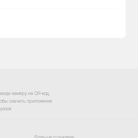
веди камеру на QR-код,
обы скачать приложение
plook
Больше о скидках