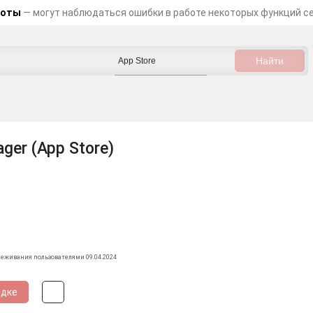
боты
— могут наблюдаться ошибки в работе некоторых функций с
ger (App Store)
леживания пользователями 09.04.2024
идке