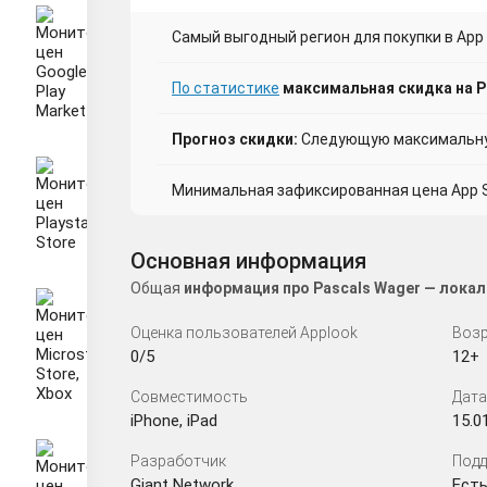
Самый выгодный регион для покупки в App S
По статистике
максимальная скидка на Pa
Прогноз скидки:
Следующую максимальную
Минимальная зафиксированная цена App St
Основная информация
Общая
информация про Pascals Wager — локал
Оценка пользователей Applook
Возр
0/5
12+
Совместимость
Дата
iPhone, iPad
15.0
Разработчик
Подд
Giant Network
Есть