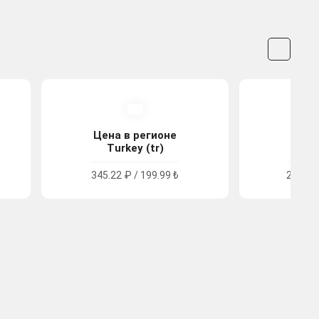
Цена в регионе
Цена
Turkey (tr)
Arge
345.22 ₽ / 199.99 ₺
234.93