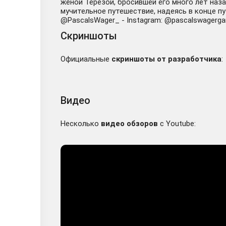
женой Терезой, бросившей его много лет наза
мучительное путешествие, надеясь в конце пут
@PascalsWager_ - Instagram: @pascalswagergame 
Скриншоты
Официальные
скриншоты от разработчика
:
Видео
Несколько
видео обзоров
с Youtube: