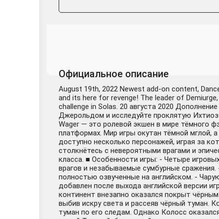
Официальное описание
August 19th, 2022 Newest add-on content, Dance 
and its here for revenge! The leader of Demiurge, 
challenge in Solas. 20 августа 2020 Дополне
Джерольдом и исследуйте проклятую Ихтиозаврию
Wager — это ролевой экшен в мире тёмного 
платформах. Мир игры окутан тёмной мглой, а
доступно несколько персонажей, играя за ко
столкнётесь с невероятными врагами и эпиче
класса. ■ Особенности игры: - Четыре игровы
врагов и незабываемые сумбурные сражения.
полностью озвученные на английском. - Чару
добавлен после выхода английской версии иг
континент внезапно оказался покрыт чёрным 
выбив искру света и рассеяв чёрный туман. 
туман по его следам. Однако Колосс оказалс