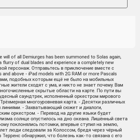
e will of all Demiurges has been summoned to Solas again,
n a flurry of dual blades and experience a completely new
овой персонаж. Отправьтесь в приключение вместе с
 and above - iPad models with 2G RAM or more Pascals
тами, подобных которым ещё не было на мобильных
ые жители сходят с ума, и никто не знает почему. Вам
ногочисленные скрытые области на карте. По пути вы
 чудесный саундтрек, исполненный оркестром мирового
 Трёхмерная многоуровневая карта. - Десятки различных
 линиями. - Захватывающий сюжет и диалоги,
ким оркестром. - Перевод на другие языки будет
клизма солнце опустилось на дно океана. Лишённый света
ому поклонялись потомки, впервые ступил на землю,
 лет люди следовали за Колоссом, бредя через чёрный
Терренс обнаружил, что болезнь как-то связана с его