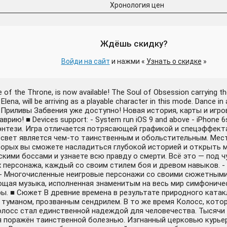
Хронология цен
Ждёшь скидку?
Войди на сайт
и нажми «
Узнать о скидке
»
of the Throne, is now available! The Soul of Obsession carrying th
Elena, will be arriving as a playable character in this mode. Dance i
ние Приливы Забвения уже доступно! Новая история, карты и игр
! ■ Devices support: - System run iOS 9 and above - iPhone 6s
фэнтези. Игра отличается потрясающей графикой и спецэффек
 свет является чем-то таинственным и обольстительным. Местн
торых вы сможете насладиться глубокой историей и открыть м
скими боссами и узнаете всю правду о смерти. Всё это — под
х персонажа, каждый со своим стилем боя и древом навыков. -
 - Многочисленные неигровые персонажи со своими сюжетными
ющая музыка, исполненная знаменитым на весь мир симфоничес
ры. ■ Сюжет В древние времена в результате природного ката
туманом, прозванным сендрилем. В то же время Колосс, котор
Колосс стал единственной надеждой для человечества. Тысячи
я поражён таинственной болезнью. Изгнанный церковью курьер 