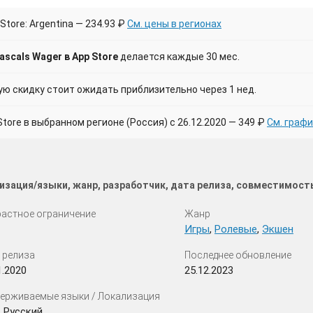
tore: Argentina — 234.93 ₽
См. цены в регионах
scals Wager в App Store
делается каждые 30 мес.
 скидку стоит ожидать приблизительно через 1 нед.
ore в выбранном регионе (Россия) с 26.12.2020 — 349 ₽
См. графи
изация/языки, жанр, разработчик, дата релиза, совместимост
астное ограничение
Жанр
Игры
,
Ролевые
,
Экшен
 релиза
Последнее обновление
1.2020
25.12.2023
ерживаемые языки / Локализация
 Русский