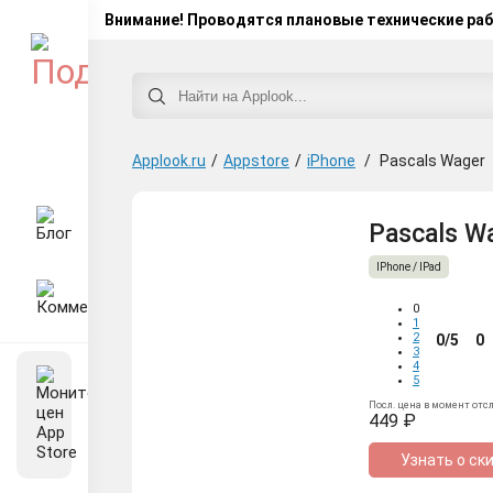
Внимание! Проводятся плановые технические ра
Applook.ru
/
Appstore
/
iPhone
/
Pascals Wager
Pascals Wa
IPhone / IPad
0
1
2
0/5
0
3
4
5
Посл. цена в момент отс
449 ₽
Узнать о ск