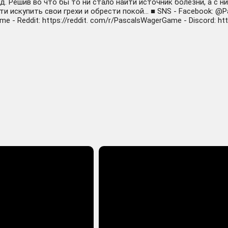
д. Решив во что бы то ни стало найти источник болезни, а с н
и искупить свои грехи и обрести покой… ■ SNS - Facebook: @Pa
- Reddit: https://reddit. com/r/PascalsWagerGame - Discord: htt