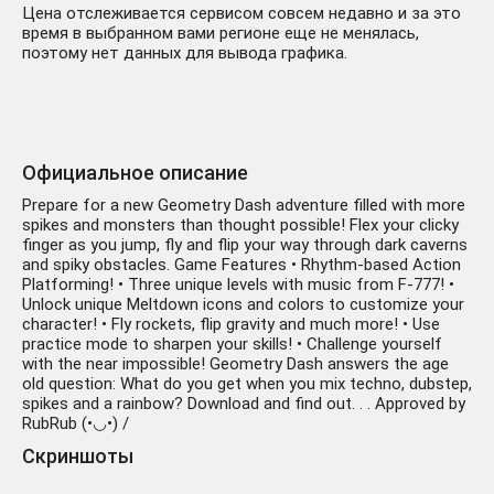
Цена отслеживается сервисом совсем недавно и за это
время в выбранном вами регионе еще не менялась,
поэтому нет данных для вывода графика.
Официальное описание
Prepare for a new Geometry Dash adventure filled with more
spikes and monsters than thought possible! Flex your clicky
finger as you jump, fly and flip your way through dark caverns
and spiky obstacles. Game Features • Rhythm-based Action
Platforming! • Three unique levels with music from F-777! •
Unlock unique Meltdown icons and colors to customize your
character! • Fly rockets, flip gravity and much more! • Use
practice mode to sharpen your skills! • Challenge yourself
with the near impossible! Geometry Dash answers the age
old question: What do you get when you mix techno, dubstep,
spikes and a rainbow? Download and find out. . . Approved by
RubRub (•◡•) /
Скриншоты