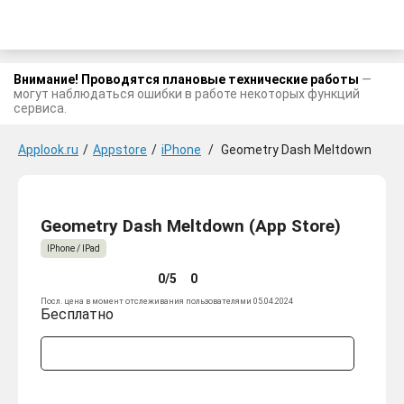
Внимание! Проводятся плановые технические работы
—
могут наблюдаться ошибки в работе некоторых функций
сервиса.
Applook.ru
/
Appstore
/
iPhone
/
Geometry Dash Meltdown
Geometry Dash Meltdown (App Store)
IPhone / IPad
0/5
0
Посл. цена в момент отслеживания пользователями 05.04.2024
Бесплатно