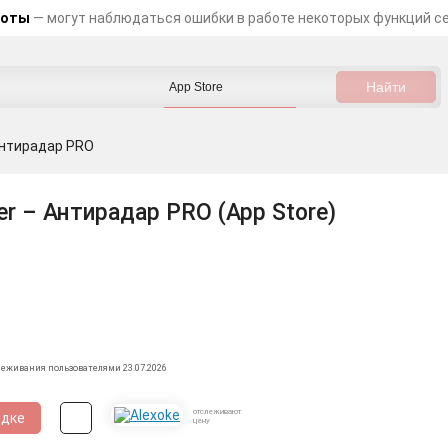
боты
— могут наблюдаться ошибки в работе некоторых функций с
 Антирадар PRO
er – Антирадар PRO (App Store)
леживания пользователями 23.07.2026
отслеживают
идке
цену