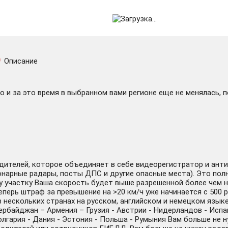
Описание
 и за это время в выбранном вами регионе еще не менялась, 
одителей, которое объединяет в себе видеорегистратор и ант
онарные радары, посты ДПС и другие опасные места). Это пол
му участку Ваша скорость будет выше разрешенной более чем н
еперь штраф за превышение на >20 км/ч уже начинается с 500 
нескольких странах на русском, английском и немецком языке:
ербайджан – Армения – Грузия - Австрии - Нидерландов - Испа
Болгария - Дания - Эстония - Польша - Румыния Вам больше не