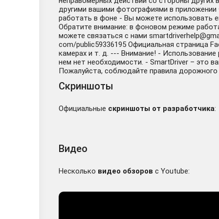
неправомерных действий со стороны других в
другими вашими фотографиями в приложении Ф
работать в фоне - Вы можете использовать 
Обратите внимание: в фоновом режиме работа
можете связаться с нами smartdriverhelp@gma
com/public59336195 Официальная страница Fa
камерах и т. д. --- Внимание! - Использован
нем нет необходимости. - SmartDriver – это в
Пожалуйста, соблюдайте правила дорожного
Скриншоты
Официальные
скриншоты от разработчика
:
Видео
Несколько
видео обзоров
с Youtube: