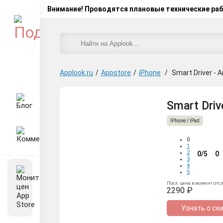
Внимание! Проводятся плановые технические ра
Applook.ru
/
Appstore
/
iPhone
/
Smart Driver -
Smart Driv
IPhone / IPad
0
1
2
0/5
0
3
4
5
Посл. цена в момент отс
2290 ₽
Узнать о ск