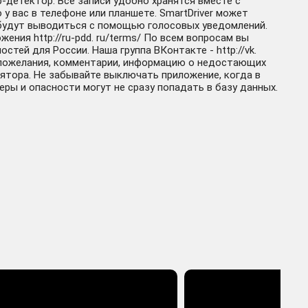
-детектор. Все записи удобно хранятся вместе с
у вас в телефоне или планшете. SmartDriver может
 будут выводиться с помощью голосовых уведомлений.
ния http://ru-pdd. ru/terms/ По всем вопросам вы
тей для России. Наша группа ВКонтакте - http://vk.
ои пожелания, комментарии, информацию о недостающих
лятора. Не забывайте выключать приложение, когда в
меры и опасности могут не сразу попадать в базу данных.