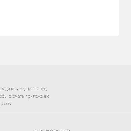
веди камеру на QR-код,
обы скачать приложение
plook
Больше о скидках