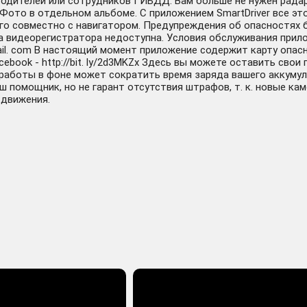
одителей или сотрудников ГИБДД. Вам больше не нужен радар
ото в отдельном альбоме. С приложением SmartDriver все это 
его совместно с навигатором. Предупреждения об опасностях
 видеорегистратора недоступна. Условия обслуживания приложе
il. com В настоящий момент приложение содержит карту опаснос
cebook - http://bit. ly/2d3MKZx Здесь вы можете оставить св
ие работы в фоне может сократить время заряда вашего аккуму
аш помощник, но не гарант отсутствия штрафов, т. к. новые ка
 движения.