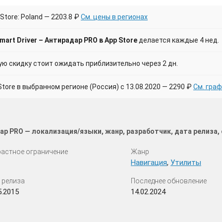
Store: Poland — 2203.8 ₽
См. цены в регионах
art Driver – Антирадар PRO в App Store
делается каждые 4 нед.
 скидку стоит ожидать приблизительно через 2 дн.
ore в выбранном регионе (Россия) с 13.08.2020 — 2290 ₽
См. гра
дар PRO — локализация/языки, жанр, разработчик, дата релиза
астное ограничение
Жанр
Навигация
,
Утилиты
 релиза
Последнее обновление
5.2015
14.02.2024