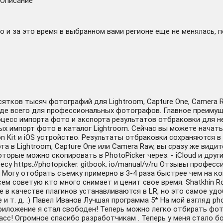
Описание
 и за это время в выбранном вами регионе еще не менялась, 
сятков тысяч фотографий для Lightroom, Capture One, Camera
де всего для профессиональных фотографов. Главное преимуще
оцесс импорта фото и экспорта результатов отбраковки для 
х импорт фото в каталог Lightroom. Сейчас вы можете начать
on Kit и iOS устройство. Результаты отбраковки сохраняются 
та в Lightroom, Capture One или Camera Raw, вы сразу же вид
орые можно скопировать в PhotoPicker через: - iCloud и другие 
су https://photopicker. gitbook. io/manual/v/ru Отзывы профе
 Могу отобрать съемку примерно в 3-4 раза быстрее чем на к
 Всем советую кто много снимает и ценит свое время. Shatkhin
в качестве плагинов устанавливаются в LR, но это самое удоб
 и т. д. :) Павел Иванов Лучшая программа 5* На мой взгляд ph
 приложение я стал свободен! Теперь можно легко отбирать фо
асс! Огромное спасибо разработчикам . Теперь у меня стало б