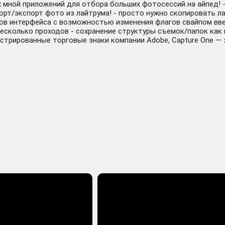
х мной приложений для отбора больших фотосессий на айпед! 
рт/экспорт фото из лайтрума! - просто нужно скопировать л
тов интерфейса с возможностью изменения флагов свайпом вве
есколько проходов - сохранение структуры съемок/папок как 
истрированные торговые знаки компании Adobe, Capture One —