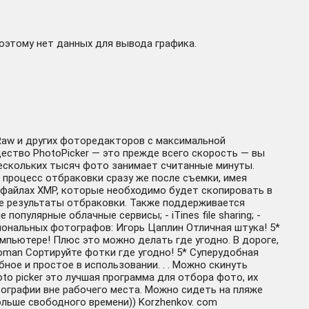
поэтому нет данных для вывода графика.
 Raw и других фоторедакторов с максимальной
ство PhotoPicker — это прежде всего скорость — вы
нескольких тысяч фото занимает считанные минуты.
 процесс отбраковки сразу же после съемки, имея
в файлах XMP, которые необходимо будет скопировать в
ите результаты отбраковки. Также поддерживается
популярные облачные сервисы; - iTines file sharing; -
ссиональных фотографов: Игорь Цаплин Отличная штука! 5*
омпьютере! Плюс это можно делать где угодно. В дороге,
 Roman Сортируйте фотки где угодно! 5* Суперудобная
ное и простое в использовании. . . Можно скинуть
oto picker это лучшая программа для отбора фото, их
тографии вне рабочего места. Можно сидеть на пляже
ольше свободного времени)) Korzhenkov. com