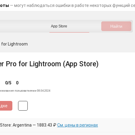
боты
— могут наблюдаться ошибки в работе некоторых функций с
 for Lightroom
r Pro for Lightroom (App Store)
0/5
0
леживания пользователями 08.04.2024
идке
tore: Argentina — 1883.43 ₽
См. цены в регионах