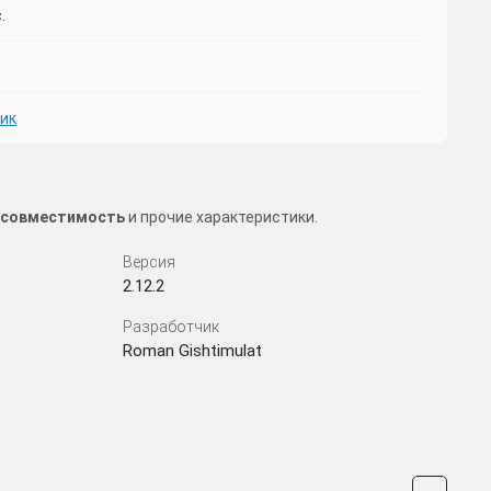
.
фик
а, совместимость
и прочие характеристики.
Версия
2.12.2
Разработчик
Roman Gishtimulat