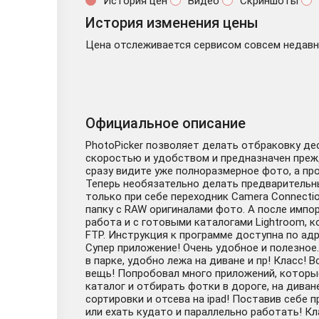
История цен
Видео
Скриншоты
История изменения цены
Цена отслеживается сервисом совсем недавно
Официальное описание
PhotoPicker позволяет делать отбраковку де
скоростью и удобством и предназначен преж
сразу видите уже полноразмерное фото, а пр
Теперь необязательно делать предварительны
только при себе переходник Camera Connecti
папку с RAW оригиналами фото. А после импор
работа и с готовыми каталогами Lightroom, кот
FTP. Инструкция к программе доступна по адре
Супер приложение! Очень удобное и полезное.
в парке, удобно лежа на диване и пр! Класс!
вещь! Попробовал много приложений, которые 
каталог и отбирать фотки в дороге, на диване
сортировки и отсева на ipad! Поставив себе
или ехать кудато и параллельно работать! Кл