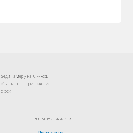
веди камеру на QR-код,
обы скачать приложение
plook
Больше о скидках
Приложение