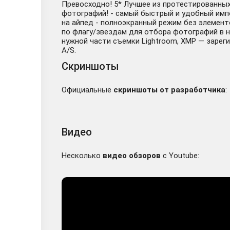
Превосходно! 5* Лучшее из протестированны
фотографий! - самый быстрый и удобный импо
на айпед - полноэкранный режим без элемен
по флагу/звездам для отбора фотографий в н
нужной части съемки Lightroom, XMP — зарег
A/S.
Скриншоты
Официальные
скриншоты от разработчика
:
Видео
Несколько
видео обзоров
с Youtube: