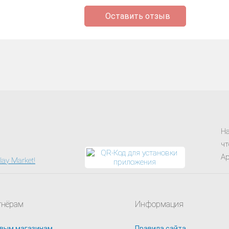
Оставить отзыв
На
чт
Ap
тнёрам
Информация
вым магазинам
Правила сайта