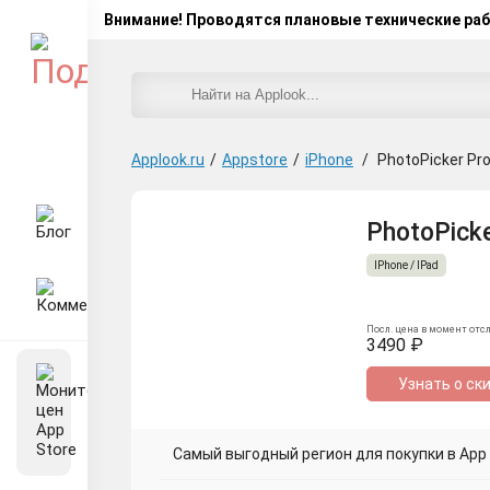
Внимание! Проводятся плановые технические ра
Applook.ru
/
Appstore
/
iPhone
/
PhotoPicker Pro
PhotoPicke
IPhone / IPad
Посл. цена в момент отс
3490 ₽
Узнать о ск
Самый выгодный регион для покупки в App S