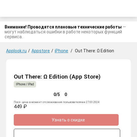
Внимание! Проводятся плановые технические работы
—
могут наблюдаться ошибки в работе некоторых функций
сервиса.
Applook.ru
/
Appstore
/
iPhone
/
Out There: Ω Edition
Out There: Ω Edition (App Store)
IPhone / IPad
0/5
0
Посл. цена в момент отслеживания пользователями 27.03.2024
449 ₽
Узнать о скидке