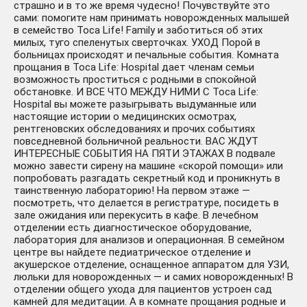
страшно и в то же время чудесно! Почувствуйте это
сами: помогите нам принимать новорожденных малышей
в семейство Toca Life! Family и заботиться об этих
милых, туго спеленутых сверточках. УХОД Порой в
больницах происходят и печальные события. Комната
прощания в Toca Life: Hospital дает членам семьи
возможность проститься с родными в спокойной
обстановке. И ВСЕ ЧТО МЕЖДУ НИМИ С Toca Life:
Hospital вы можете разыгрывать выдуманные или
настоящие истории о медицинских осмотрах,
рентгеновских обследованиях и прочих событиях
повседневной больничной реальности. ВАС ЖДУТ
ИНТЕРЕСНЫЕ СОБЫТИЯ НА ПЯТИ ЭТАЖАХ В подвале
можно завести сирену на машине «скорой помощи» или
попробовать разгадать секретный код и проникнуть в
таинственную лабораторию! На первом этаже —
посмотреть, что делается в регистратуре, посидеть в
зале ожидания или перекусить в кафе. В лечебном
отделении есть диагностическое оборудование,
лаборатория для анализов и операционная. В семейном
центре вы найдете педиатрическое отделение и
акушерское отделение, оснащенное аппаратом для УЗИ,
люльки для новорожденных — и самих новорожденных! В
отделении общего ухода для пациентов устроен сад
камней для медитации. А в комнате прощания родные и