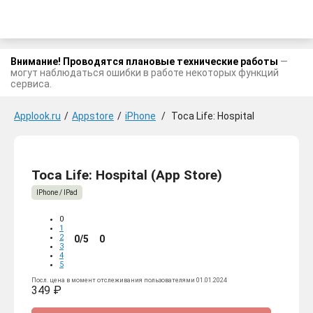
Внимание! Проводятся плановые технические работы
—
могут наблюдаться ошибки в работе некоторых функций
сервиса.
Applook.ru
/
Appstore
/
iPhone
/
Toca Life: Hospital
Toca Life: Hospital (App Store)
IPhone / IPad
0
1
2
0/5
0
3
4
5
Посл. цена в момент отслеживания пользователями 01.01.2024
349 ₽