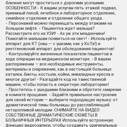
близкие могут проститься с дорогими усопшими.
ОСОБЕННОСТИ - К вашим услугам пять этажей: подвал,
приемный покой, лечебное и лабораторное отделение,
семейное отделение и отделение общего ухода.
- Персонажей можно перемещать между этажами на
большом лифте. - Пациентка ждет малыша?
Рассмотрите его на УЗИ! - Ах уж эти младенчики!
Помогайте малышам появиться на свет! - Используйте
аппарат для КТ (наш — с ушками, как у КоТа!) и
рентгеновский аппарат для обследования пациентов!
- Контролируйте жизненные показатели пациентов в
ходе операции на медицинском мониторе. - В вашем
распоряжении — все необходимые инструменты,
материалы и снаряжение, как в настоящей больнице:
каталки, бинты, костыли, койки, инвалидные кресла и
многое другое! - Разгадайте код на таинственной
машине, чтобы попасть в секретную лабораторию!
- Проститесь с ушедшими близкими и обретите смирение
в комнате прощания. - Задайте правильное настроение
для своей истории — выберите подходящую музыку: от
драматической темы больницы до расслабляющей
неторопливой мелодии. СНИМАЙТЕ НА ВИДЕО
СОБСТВЕННЫЕ ДРАМАТИЧЕСКИЕ СЮЖЕТЫ В
БОЛЬНИЧНЫХ ИНТЕРЬЕРАХ Используйте встроенную
функцию видеозаписи, чтобы создавать оригинальные