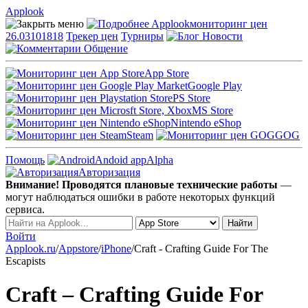
Applook
Applook
мониторинг цен
26.03101818
Трекер цен
Турниры
Новости
Общение
App Store
Google Play
PS Store
MS Store
Nintendo eShop
Steam
GOG
Помощь
Andoid app
Alpha
Авторизация
Внимание! Проводятся плановые технические работы
—
могут наблюдаться ошибки в работе некоторых функций
сервиса.
Войти
Applook.ru
/
Appstore
/
iPhone
/
Craft - Crafting Guide For The
Escapists
Craft – Crafting Guide For