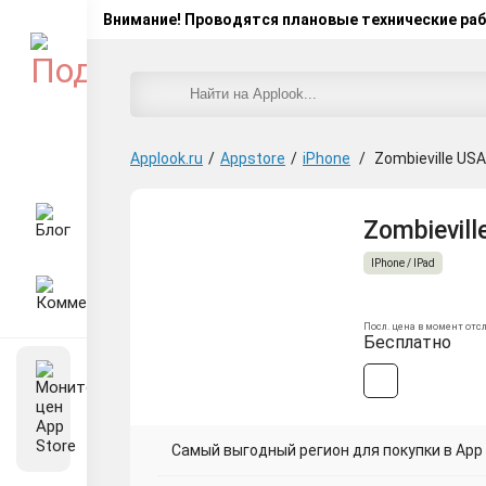
Внимание! Проводятся плановые технические ра
Applook.ru
/
Appstore
/
iPhone
/
Zombieville USA
Zombievill
IPhone / IPad
Посл. цена в момент отс
Бесплатно
Самый выгодный регион для покупки в App 