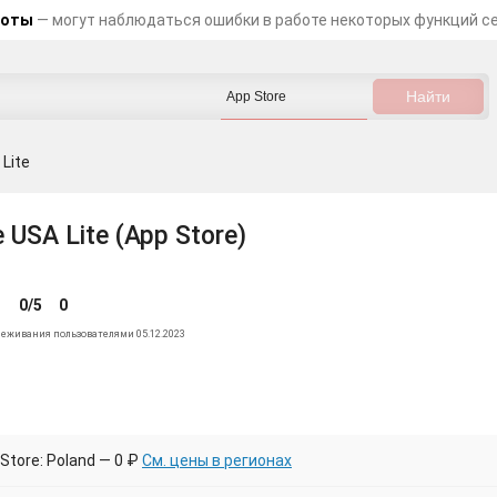
боты
— могут наблюдаться ошибки в работе некоторых функций с
 Lite
e USA Lite (App Store)
0/5
0
леживания пользователями 05.12.2023
Store: Poland — 0 ₽
См. цены в регионах