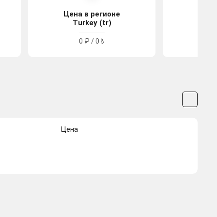
Цена в регионе
Цена
Turkey (tr)
Arge
0 ₽ / 0 ₺
0
Цена