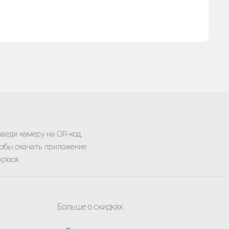
веди камеру на QR-код,
обы скачать приложение
plook
Больше о скидках