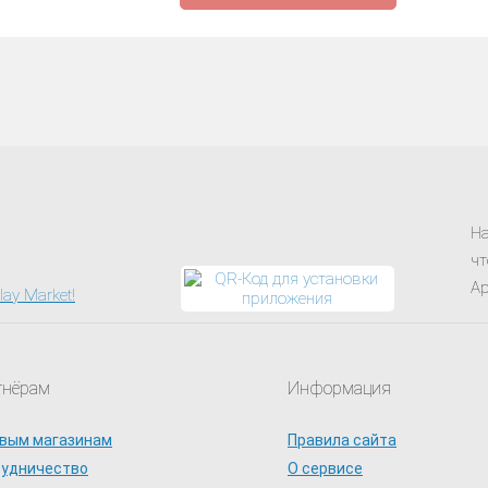
На
чт
Ap
тнёрам
Информация
вым магазинам
Правила сайта
рудничество
О сервисе