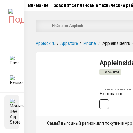
Внимание! Проводятся плановые технические ра
Applook.ru
/
Appstore
/
iPhone
/
AppleInsider.ru
AppleInsid
IPhone / IPad
Посл. цена в момент отс
Бесплатно
Самый выгодный регион для покупки в App 