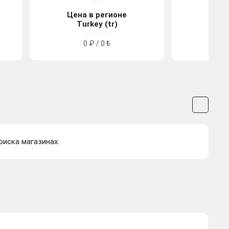
Цена в регионе
Цена
Turkey (tr)
Arge
0 ₽ / 0 ₺
0
оиска магазинах.