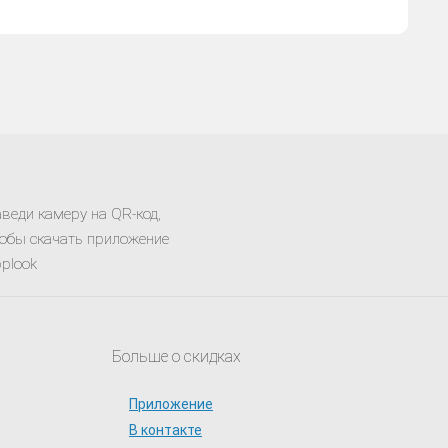
веди камеру на QR-код,
обы скачать приложение
plook
Больше о скидках
Приложение
В контакте