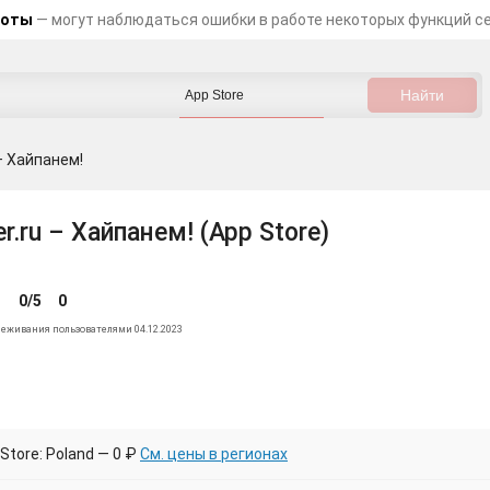
боты
— могут наблюдаться ошибки в работе некоторых функций с
 – Хайпанем!
er.ru – Хайпанем! (App Store)
0/5
0
леживания пользователями 04.12.2023
Store: Poland — 0 ₽
См. цены в регионах