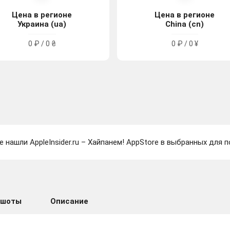
Цена в регионе
Цена в регионе
Украина (ua)
China (cn)
0 ₽ / 0 ₴
0 ₽ / 0 ¥
е нашли AppleInsider.ru – Хайпанем! AppStore в выбранных для п
ншоты
Описание