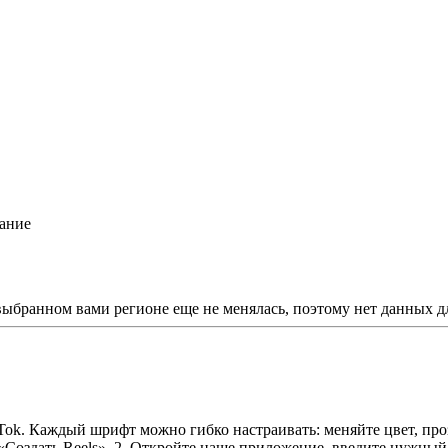
ание
 выбранном вами регионе еще не менялась, поэтому нет данных д
kTok. Каждый шрифт можно гибко настраивать: меняйте цвет, пр
оздать Reels». 2. Откройте наше приложение, введите нужный 