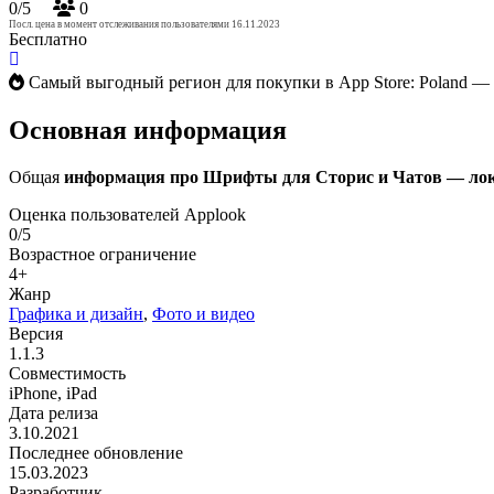
0/5
0
Посл. цена в момент отслеживания пользователями 16.11.2023
Бесплатно
Самый выгодный регион для покупки в App Store: Poland —
Основная информация
Общая
информация про Шрифты для Сторис и Чатов — локал
Оценка пользователей Applook
0/5
Возрастное ограничение
4+
Жанр
Графика и дизайн
,
Фото и видео
Версия
1.1.3
Совместимость
iPhone, iPad
Дата релиза
3.10.2021
Последнее обновление
15.03.2023
Разработчик