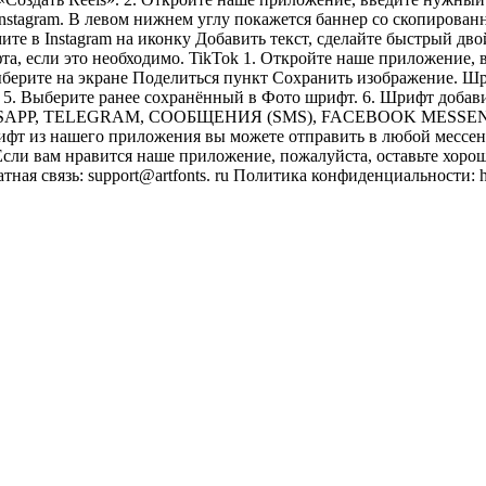
 Instagram. В левом нижнем углу покажется баннер со скопиров
мите в Instagram на иконку Добавить текст, сделайте быстрый д
та, если это необходимо. TikTok 1. Откройте наше приложение, 
ерите на экране Поделиться пункт Сохранить изображение. Шриф
5. Выберите ранее сохранённый в Фото шрифт. 6. Шрифт добавит
HATSAPP, TELEGRAM, СООБЩЕНИЯ (SMS), FACEBOOK MESSENGER.
ифт из нашего приложения вы можете отправить в любой мессен
 Если вам нравится наше приложение, пожалуйста, оставьте хор
 связь: support@artfonts. ru Политика конфиденциальности: http://