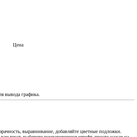
Цена
ля вывода графика.
озрачность, выравнивание, добавляйте цветные подложки.
вам текст, выберите понравившиеся шрифт, просто нажав на