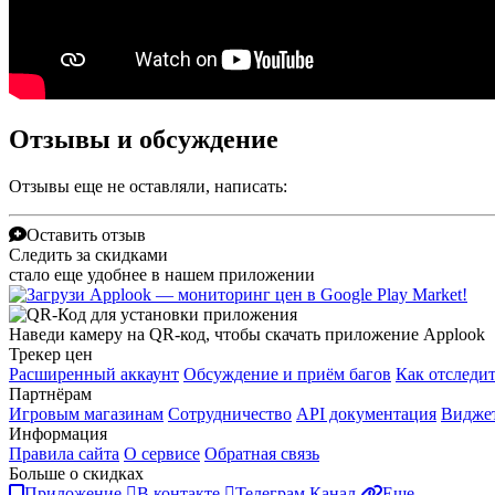
Отзывы и обсуждение
Отзывы еще не оставляли, написать:
Оставить отзыв
Следить за скидками
стало еще удобнее в нашем приложении
Наведи камеру на QR-код, чтобы скачать приложение Applook
Трекер цен
Расширенный аккаунт
Обсуждение и приём багов
Как отследит
Партнёрам
Игровым магазинам
Сотрудничество
API документация
Виджет
Информация
Правила сайта
О сервисе
Обратная связь
Больше о скидках
Приложение
В контакте
Телеграм Канал
Еще