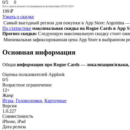
0/5
0
Посл. цена в момент отслеживания пользователями 09.04.2024
199 ₽
Узнать о скидке
Самый выгодный регион для покупки в App Store: Argentina —
По статистике
максимальная скидка на Rogue Cards в App S
Прогноз скидки:
Следующую максимальную скидку стоит ожида
Минимальная зафиксированная цена App Store в выбранном рег
Основная информация
Общая
информация про Rogue Cards — локализация/языки, ж
Оценка пользователей Applook
0/5
Возрастное ограничение
12+
Жанр
Игры
,
Головоломки
,
Карточные
Версия
1.0.227
Совместимость
iPhone, iPad
Дата релиза