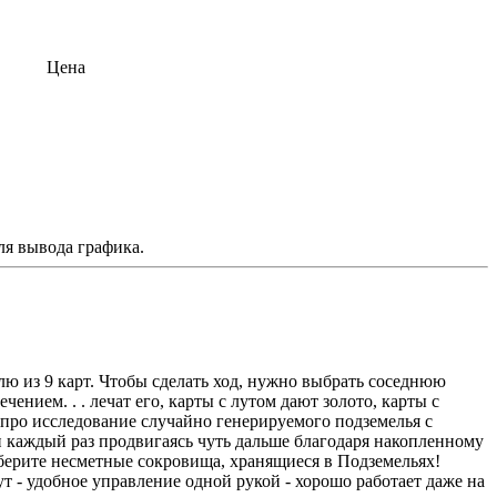
Цена
ля вывода графика.
лю из 9 карт. Чтобы сделать ход, нужно выбрать соседнюю
ением. . . лечат его, карты с лутом дают золото, карты с
ра про исследование случайно генерируемого подземелья с
и каждый раз продвигаясь чуть дальше благодаря накопленному
берите несметные сокровища, хранящиеся в Подземельях!
ут - удобное управление одной рукой - хорошо работает даже на