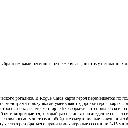
 выбранном вами регионе еще не менялась, поэтому нет данных д
еского рогалика. В Rogue Cards карта героя перемещается по по
ы с монстрами и ловушками уменьшают здоровье героя, карты с леч
 построена по классической rogue-like формуле: это пошаговая иг
бает и возрождается, каждый раз начиная прохождение сначала 
сь с коварными монстрами, обойдите смертоносные ловушки и за
 - легко разобраться с правилами - игровые сессии по 3-15 мин