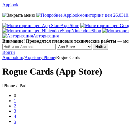
Applook
Applook
мониторинг цен 26.0310
App Store
Nintendo eShop
Авторизация
Внимание! Проводятся плановые технические работы
— мог
Войти
Applook.ru
/
Appstore
/
iPhone
/
Rogue Cards
Rogue Cards (App Store)
iPhone / iPad
0
1
2
3
4
5