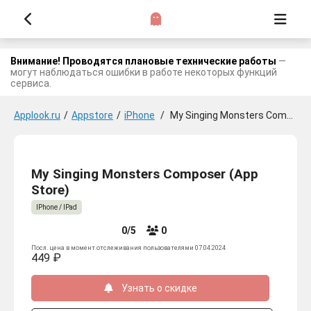
Внимание! Проводятся плановые технические работы
—
могут наблюдаться ошибки в работе некоторых функций
сервиса.
Applook.ru
/
Appstore
/
iPhone
/
My Singing Monsters Composer
My Singing Monsters Composer (App
Store)
IPhone / IPad
0/5
0
Посл. цена в момент отслеживания пользователями 07.04.2024
449 ₽
Узнать о скидке