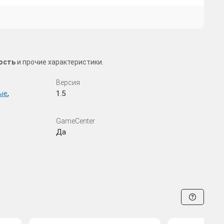
мость
и прочие характеристики.
Версия
ые
,
1.5
GameCenter
Да