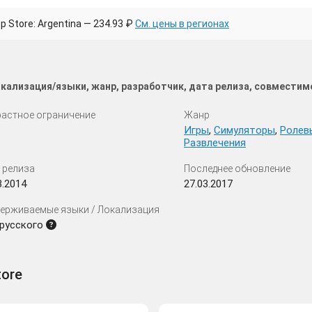
 Store: Argentina — 234.93 ₽
См. цены в регионах
окализация/языки, жанр, разработчик, дата релиза, совмести
астное ограничение
Жанр
Игры
,
Симуляторы
,
Ролев
Развлечения
 релиза
Последнее обновление
3.2014
27.03.2017
ерживаемые языки / Локализация
 русского
tore