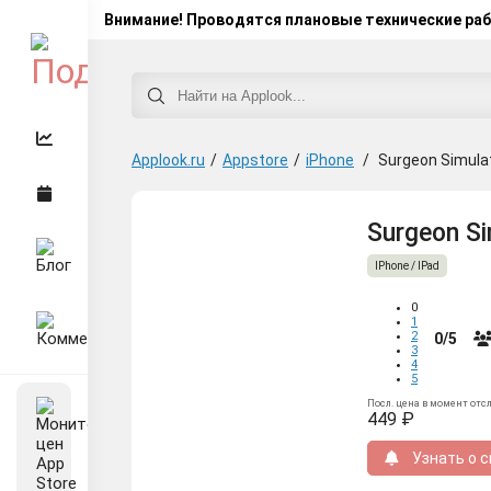
Внимание! Проводятся плановые технические ра
Applook.ru
/
Appstore
/
iPhone
/
Surgeon Simula
Surgeon Si
IPhone / IPad
0
1
2
0/5
3
4
5
Посл. цена в момент отс
449 ₽
Узнать о с