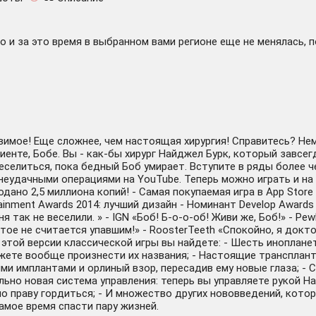
 и за это время в выбранном вами регионе еще не менялась, 
равимое! Еще сложнее, чем настоящая хирургия! Справитесь? Н
иенте, Бобе. Вы - как-бы хирург Найджел Бурк, который завс
веселиться, пока бедный Боб умирает. Вступите в ряды более 
неудачными операциями на YouTube. Теперь можно играть и на 
продано 2,5 миллиона копий! - Самая покупаемая игра в App Sto
ainment Awards 2014: лучший дизайн - Номинант Develop Awards
еня так не веселили. » - IGN «Боб! Б-о-о-об! Живи же, Боб!» -
нятое не считается упавшим!» - RoosterTeeth «Спокойно, я докт
. В этой версии классической игры вы найдете: - Шесть иноплан
жете вообще произнести их названия; - Настоящие транспланта
ми имплантами и орлиный взор, пересадив ему новые глаза; -
льно новая система управления: теперь вы управляете рукой Н
 праву гордиться; - И множество других нововведений, котор
амое время спасти пару жизней.