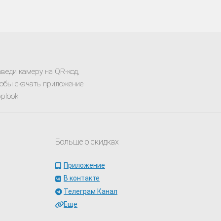
веди камеру на QR-код,
обы скачать приложение
plook
Больше о скидках
Приложение
В контакте
Телеграм Канал
Еще