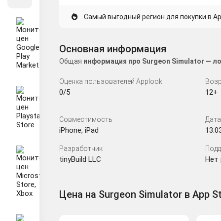
Самый выгодный регион для покупки в App
Основная информация
Общая
информация про Surgeon Simulator — л
Оценка пользователей Applook
Возр
0/5
12+
Совместимость
Дата
iPhone, iPad
13.0
Разработчик
Подд
tinyBuild LLC
Нет
Цена на Surgeon Simulator в App S