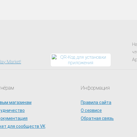
На
чт
Ap
тнёрам
Информация
вым магазинам
Правила сайта
рудничество
О сервисе
документация
Обратная связь
ет для сообществ VK