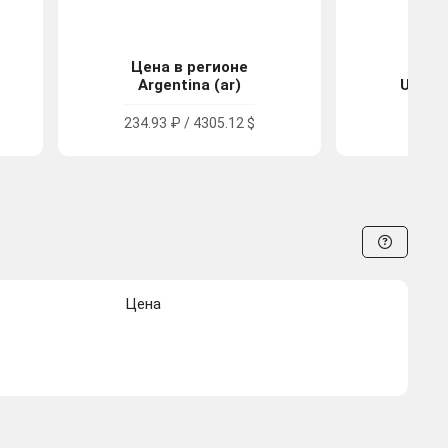
Цена в регионе
Цена
Argentina (ar)
United
234.93 ₽ / 4305.12 $
408.0
Цена