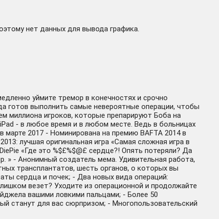
поэтому нет данных для вывода графика.
емедленно уймите тремор в конечностях и срочно
егда готов выполнить самые невероятные операции, чтобы
чем миллиона игроков, которые препарируют Боба на
iPad - в любое время и в любом месте. Ведь в больницах
re в марте 2017 - Номинирована на премию BAFTA 2014 в
 2013: лучшая оригинальная игра «Самая сложная игра в
 PewDiePie «Где это %$£%$@£ сердце?! Опять потеряли? Да
ор. » - Анонимный создатель мема. Удивительная работа,
етных трансплантатов, шесть органов, о которых вы
ты сердца и почек; - Два новых вида операций:
 Слишком везет? Уходите из операционной и продолжайте
айджела вашими ловкими пальцами; - Более 50
ый станут для вас сюрпризом; - Многопользовательский