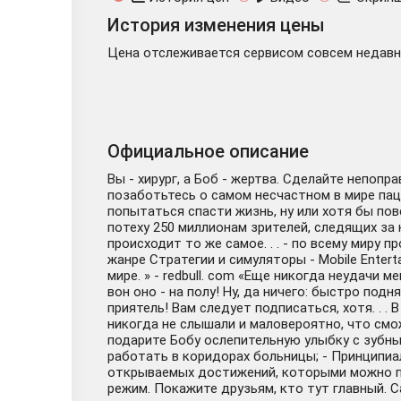
История изменения цены
Цена отслеживается сервисом совсем недавно
Официальное описание
Вы - хирург, а Боб - жертва. Сделайте непоп
позаботьтесь о самом несчастном в мире пац
попытаться спасти жизнь, ну или хотя бы по
потеху 250 миллионам зрителей, следящих за 
происходит то же самое. . . - по всему миру 
жанре Стратегии и симуляторы - Mobile Entert
мире. » - redbull. com «Еще никогда неудачи м
вон оно - на полу! Ну, да ничего: быстро под
приятель! Вам следует подписаться, хотя. . 
никогда не слышали и маловероятно, что смо
подарите Бобу ослепительную улыбку с зубны
работать в коридорах больницы; - Принципиа
открываемых достижений, которыми можно по
режим. Покажите друзьям, кто тут главный. С