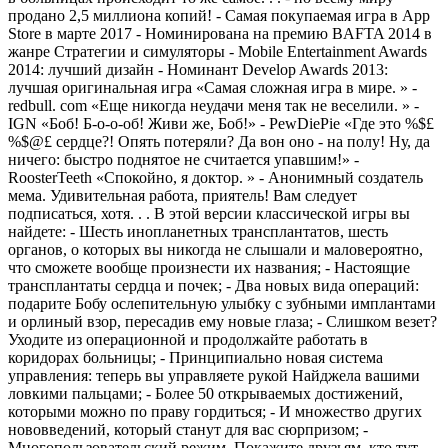
продано 2,5 миллиона копий! - Самая покупаемая игра в App
Store в марте 2017 - Номинирована на премию BAFTA 2014 в
жанре Стратегии и симуляторы - Mobile Entertainment Awards
2014: лучший дизайн - Номинант Develop Awards 2013:
лучшая оригинальная игра «Самая сложная игра в мире. » -
redbull. com «Еще никогда неудачи меня так не веселили. » -
IGN «Боб! Б-о-о-об! Живи же, Боб!» - PewDiePie «Где это %$£
%$@£ сердце?! Опять потеряли? Да вон оно - на полу! Ну, да
ничего: быстро поднятое не считается упавшим!» -
RoosterTeeth «Спокойно, я доктор. » - Анонимный создатель
мема. Удивительная работа, приятель! Вам следует
подписаться, хотя. . . В этой версии классической игры вы
найдете: - Шесть инопланетных трансплантатов, шесть
органов, о которых вы никогда не слышали и маловероятно,
что сможете вообще произнести их названия; - Настоящие
трансплантаты сердца и почек; - Два новых вида операций:
подарите Бобу ослепительную улыбку с зубными имплантами
и орлиный взор, пересадив ему новые глаза; - Слишком везет?
Уходите из операционной и продолжайте работать в
коридорах больницы; - Принципиально новая система
управления: теперь вы управляете рукой Найджела вашими
ловкими пальцами; - Более 50 открываемых достижений,
которыми можно по праву гордиться; - И множество других
нововведений, который станут для вас сюрпризом; -
Многопользовательский режим. Покажите друзьям, кто тут