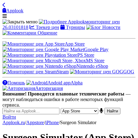
Applook
Applook
мониторинг цен
26.03101818
Трекер цен
Турниры
Новости
Общение
App Store
Google Play
PS Store
MS Store
Nintendo eShop
Steam
GOG
Помощь
Andoid app
Alpha
Авторизация
Внимание! Проводятся плановые технические работы
—
могут наблюдаться ошибки в работе некоторых функций
сервиса.
Войти
Applook.ru
/
Appstore
/
iPhone
/
Surgeon Simulator
Surgeon Simulator (App Store)