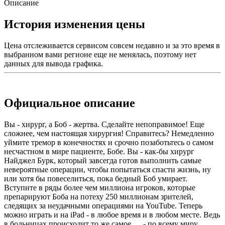
Описание
История изменения цены
Цена отслеживается сервисом совсем недавно и за это время в
выбранном вами регионе еще не менялась, поэтому нет
данных для вывода графика.
Официальное описание
Вы - хирург, а Боб - жертва. Сделайте непоправимое! Еще
сложнее, чем настоящая хирургия! Справитесь? Немедленно
уймите тремор в конечностях и срочно позаботьтесь о самом
несчастном в мире пациенте, Бобе. Вы - как-бы хирург
Найджел Бурк, который завсегда готов выполнить самые
невероятные операции, чтобы попытаться спасти жизнь, ну
или хотя бы повеселиться, пока бедный Боб умирает.
Вступите в ряды более чем миллиона игроков, которые
препарируют Боба на потеху 250 миллионам зрителей,
следящих за неудачными операциями на YouTube. Теперь
можно играть и на iPad - в любое время и в любом месте. Ведь
в больницах происходит то же самое. . . - по всему миру