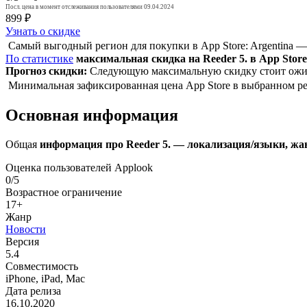
Посл. цена в момент отслеживания пользователями 09.04.2024
899 ₽
Узнать о скидке
Самый выгодный регион для покупки в App Store: Argentina —
По статистике
максимальная скидка на Reeder 5. в App Store
Прогноз скидки:
Следующую максимальную скидку стоит ожида
Минимальная зафиксированная цена App Store в выбранном рег
Основная информация
Общая
информация про Reeder 5. — локализация/языки, жан
Оценка пользователей Applook
0/5
Возрастное ограничение
17+
Жанр
Новости
Версия
5.4
Совместимость
iPhone, iPad, Mac
Дата релиза
16.10.2020