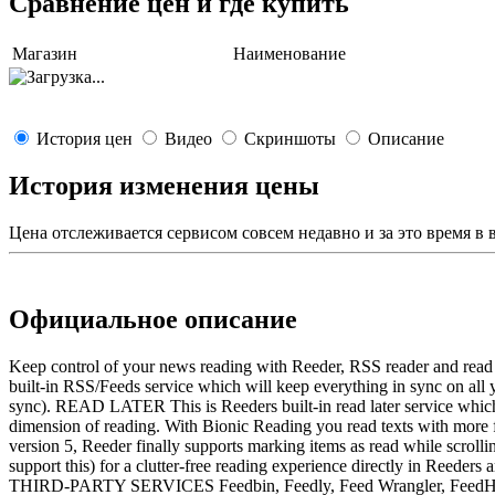
Сравнение цен и где купить
Магазин
Наименование
История цен
Видео
Скриншоты
Описание
История изменения цены
Цена отслеживается сервисом совсем недавно и за это время в
Официальное описание
Keep control of your news reading with Reeder, RSS reader and read l
built-in RSS/Feeds service which will keep everything in sync on all y
sync). READ LATER This is Reeders built-in read later service whic
dimension of reading. With Bionic Reading you read texts with mo
version 5, Reeder finally supports marking items as read while scrol
support this) for a clutter-free reading experience directly in Reed
THIRD-PARTY SERVICES Feedbin, Feedly, Feed Wrangler, FeedHQ, 