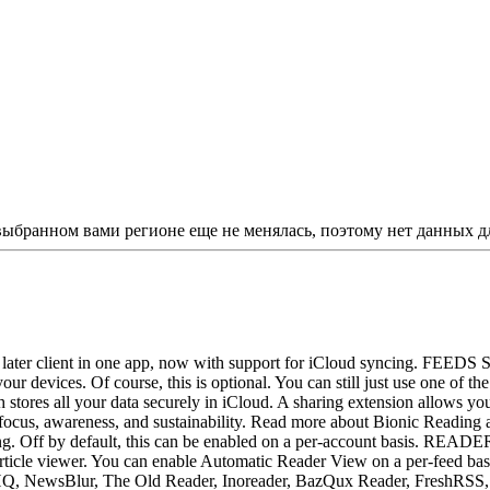
 выбранном вами регионе еще не менялась, поэтому нет данных д
ater client in one app, now with support for iCloud syncing. FEEDS Sy
our devices. Of course, this is optional. You can still just use one of 
h stores all your data securely in iCloud. A sharing extension allow
re focus, awareness, and sustainability. Read more about Bionic R
ling. Off by default, this can be enabled on a per-account basis. READE
ers article viewer. You can enable Automatic Reader View on a per-fee
NewsBlur, The Old Reader, Inoreader, BazQux Reader, FreshRSS, I