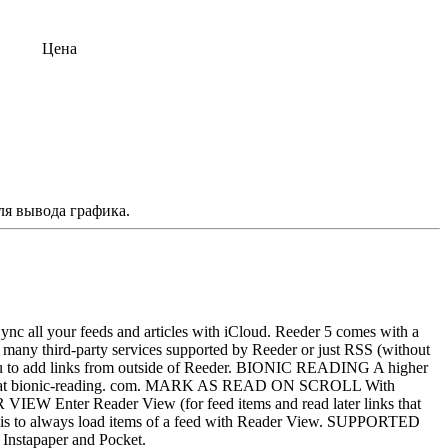
Цена
ля вывода графика.
nc all your feeds and articles with iCloud. Reeder 5 comes with a
the many third-party services supported by Reeder or just RSS (without
s you to add links from outside of Reeder. BIONIC READING A higher
eading at bionic-reading. com. MARK AS READ ON SCROLL With
R VIEW Enter Reader View (for feed items and read later links that
d basis to always load items of a feed with Reader View. SUPPORTED
nstapaper and Pocket.