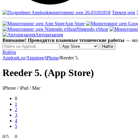
Applook
мониторинг цен 26.03101818
Трекер цен
App Store
Nintendo eShop
Авторизация
Внимание! Проводятся плановые технические работы
— мог
Войти
Applook.ru
/
Appstore
/
iPhone
/
Reeder 5.
Reeder 5. (App Store)
iPhone / iPad / Mac
0
1
2
3
4
5
0/5
0