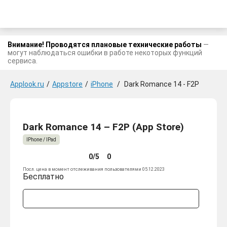
Внимание! Проводятся плановые технические работы
—
могут наблюдаться ошибки в работе некоторых функций
сервиса.
Applook.ru
/
Appstore
/
iPhone
/
Dark Romance 14 - F2P
Dark Romance 14 – F2P (App Store)
IPhone / IPad
0/5
0
Посл. цена в момент отслеживания пользователями 05.12.2023
Бесплатно