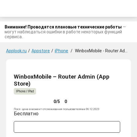
Внимание! Проводятся плановые технические работы
—
могут наблюдаться ошибки в работе некоторых функций
сервиса.
Applook.ru
/
Appstore
/
iPhone
/
WinboxMobile - Router Admin
WinboxMobile – Router Admin (App
Store)
IPhone / IPad
0/5
0
Посл. цена в момент отслеживания пользователями 06.12.2023
Бесплатно